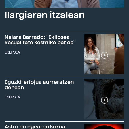
Ilargiaren itzalean
Naiara Barrado: "Eklipsea
kasualitate kosmiko bat da"
EKLIPSEA
Eguzki-erlojua aurreratzen
denean
EKLIPSEA
Astro erregearen koroa