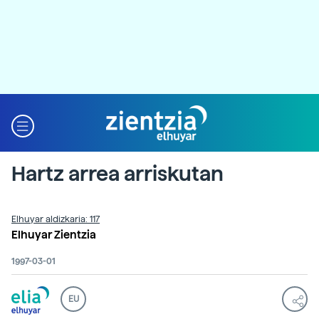
Hartz arrea arriskutan
Elhuyar aldizkaria: 117
Elhuyar Zientzia
1997-03-01
EU