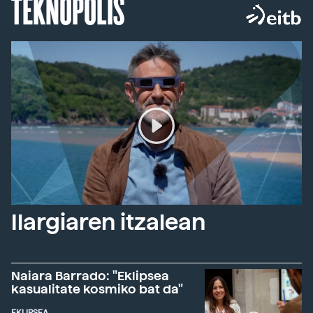
TEKNOPOLIS
Ilargiaren itzalean
Naiara Barrado: "Eklipsea
kasualitate kosmiko bat da"