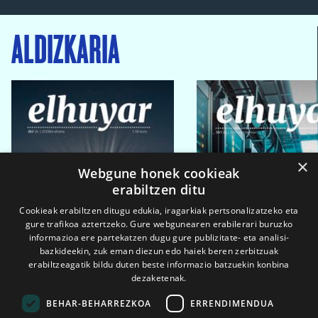
ALDIZKARIA
×
Webgune honek cookieak
erabiltzen ditu
Cookieak erabiltzen ditugu edukia, iragarkiak pertsonalizatzeko eta
gure trafikoa aztertzeko. Gure webgunearen erabilerari buruzko
informazioa ere partekatzen dugu gure publizitate- eta analisi-
bazkideekin, zuk eman diezun edo haiek beren zerbitzuak
erabiltzeagatik bildu duten beste informazio batzuekin konbina
dezaketenak.
BEHAR-BEHARREZKOA
ERRENDIMENDUA