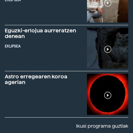
EKLIPSEA
Eguzki-erlojua aurreratzen
denean
EKLIPSEA
Astro erregearen koroa
agerian
Ikusi programa guztiak