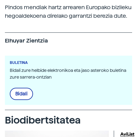
Pindos mendiak hartz arrearen Europako bizileku
hegoaldekoena direlako garrantzi berezia dute.
Elhuyar Zientzia
BULETINA
Bidali zure helbide elektronikoa eta jaso asteroko buletina
zure sarrera-ontzian
Bidali
Biodibertsitatea