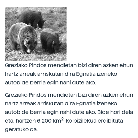
Greziako Pindos mendietan bizi diren azken ehun
hartz arreak arriskutan dira Egnatia izeneko
autobide berria egin nahi dutelako.
Greziako Pindos mendietan bizi diren azken ehun
hartz arreak arriskutan dira Egnatia izeneko
autobide berria egin nahi dutelako. Bide hori dela
2
eta, hartzen 6.200 km
-ko bizilekua erdibituta
geratuko da.