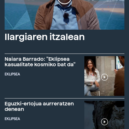
Ilargiaren itzalean
Naiara Barrado: "Eklipsea
kasualitate kosmiko bat da"
EKLIPSEA
Eguzki-erlojua aurreratzen
denean
EKLIPSEA