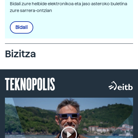
Bidali zure helbide elektronikoa eta jaso asteroko buletina
zure sarrera-ontzian
Bidali
Bizitza
TEKNOPOLIS