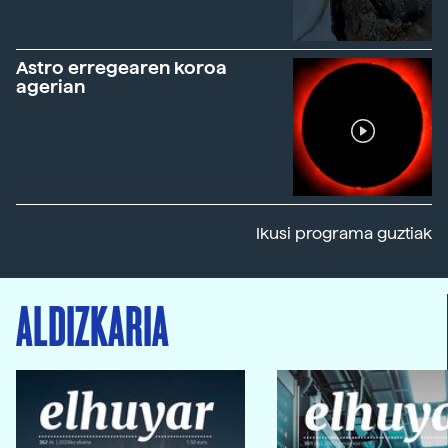
Astro erregearen koroa
agerian
Ikusi programa guztiak
ALDIZKARIA