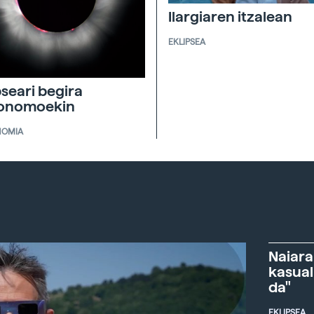
Ilargiaren itzalean
EKLIPSEA
pseari begira
ronomoekin
NOMIA
Naiara
kasual
da"
EKLIPSEA