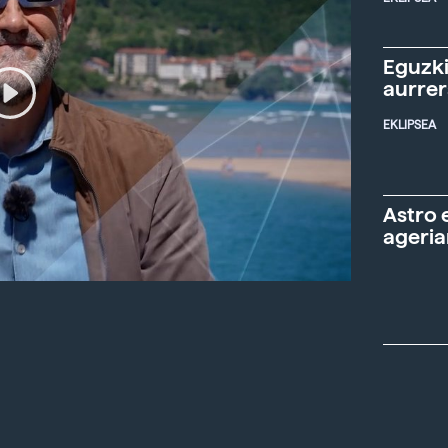
Eguzki
aurre
EKLIPSEA
Astro 
ageria