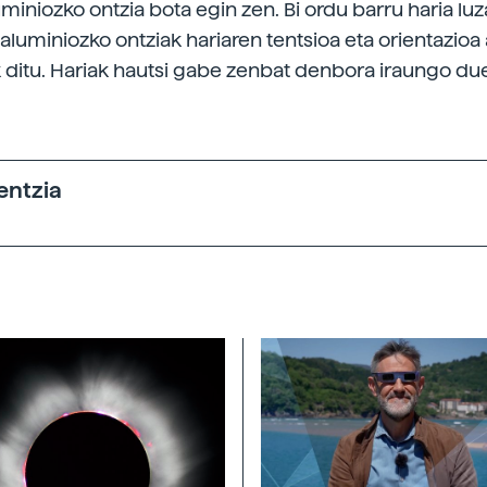
miniozko ontzia bota egin zen. Bi ordu barru haria luz
aluminiozko ontziak hariaren tentsioa eta orientazioa
 ditu. Hariak hautsi gabe zenbat denbora iraungo due
entzia