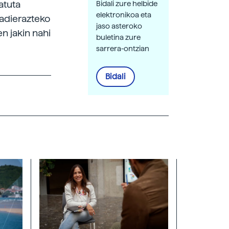
atuta
Bidali zure helbide
elektronikoa eta
 adierazteko
jaso asteroko
n jakin nahi
buletina zure
sarrera-ontzian
Bidali