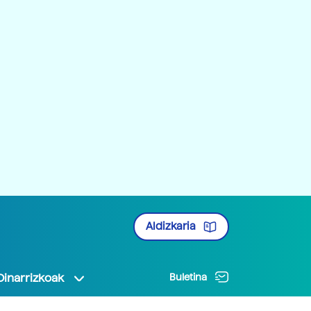
Aldizkaria
Oinarrizkoak
Buletina