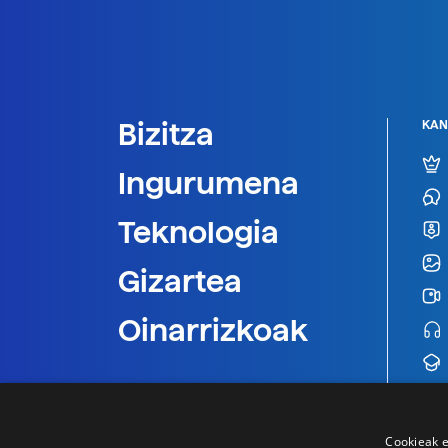
Bizitza
KAN
Ingurumena
Teknologia
Gizartea
Oinarrizkoak
Cookieak e