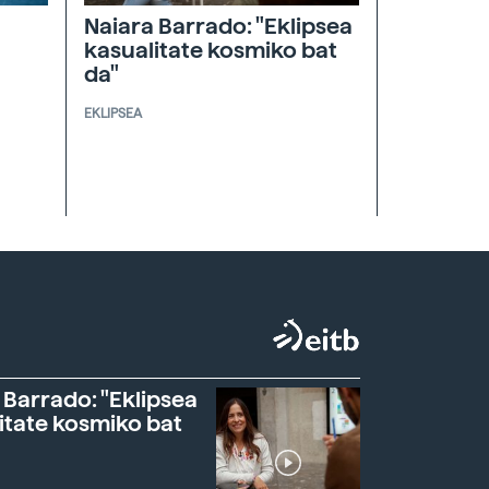
Naiara Barrado: "Eklipsea
kasualitate kosmiko bat
da"
EKLIPSEA
 Barrado: "Eklipsea
itate kosmiko bat