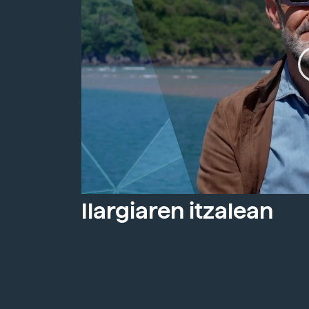
Ilargiaren itzalean