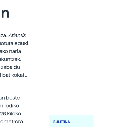
an
aza.
Atlantis
 lotuta eduki
ako haria
akuntzak.
t zabaldu
i bat kokatu
an beste
m lodiko
 26 kiloko
ilometrora
BULETINA