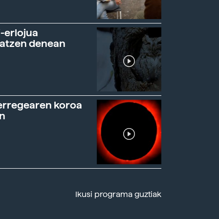
-erlojua
ratzen denean
erregearen koroa
n
Ikusi programa guztiak