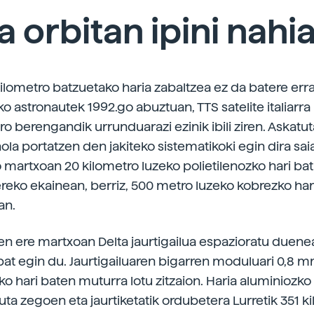
a orbitan ipini nahi
ilometro batzuetako haria zabaltzea ez da batere err
o astronautek 1992.go abuztuan, TTS satelite italiarra
o berengandik urrunduarazi ezinik ibili ziren. Askatut
ola portatzen den jakiteko sistematikoki egin dira sai
o martxoan 20 kilometro luzeko polietilenozko hari ba
ereko ekainean, berriz, 500 metro luzeko kobrezko har
an.
n ere martxoan Delta jaurtigailua espazioratu duene
bat egin du. Jaurtigailuaren bigarren moduluari 0,8 m
ko hari baten muturra lotu zitzaion. Haria aluminiozko
uta zegoen eta jaurtiketatik ordubetera Lurretik 351 k