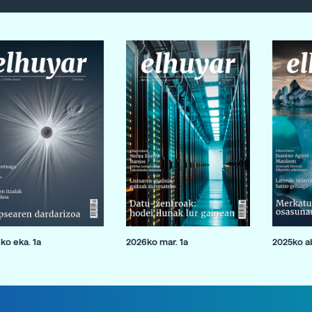
ko eka. 1a
2026ko mar. 1a
2025ko ab