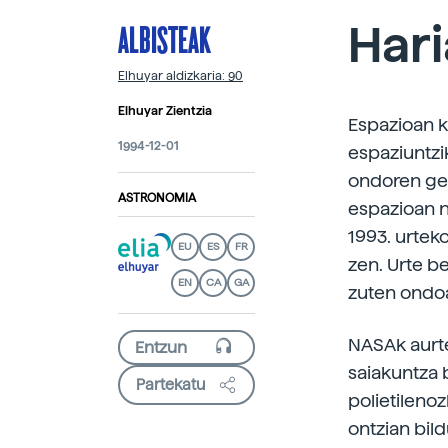
ALBISTEAK
Hari
Elhuyar aldizkaria: 90
Elhuyar Zientzia
Espazioan k
1994-12-01
espaziuntzik
ondoren ger
ASTRONOMIA
espazioan n
1993. urtek
EU
ES
FR
zen. Urte b
EN
CA
GA
zuten ondo
NASAk aurte
saiakuntza 
Partekatu
polietilenoz
ontzian bild