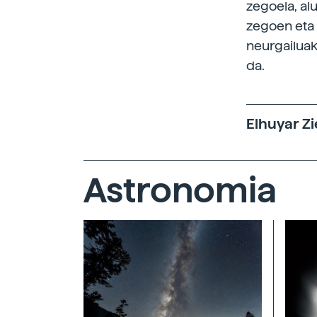
zegoela, alu
zegoen eta 
neurgailuak
da.
Elhuyar Zi
Astronomia