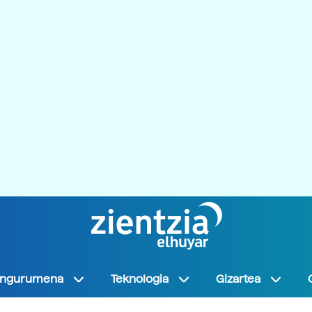
Ingurumena
Teknologia
Gizartea