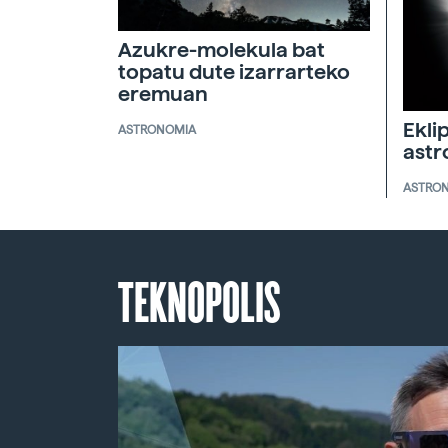
Azukre-molekula bat
topatu dute izarrarteko
eremuan
Ekli
ASTRONOMIA
ast
ASTRO
TEKNOPOLIS