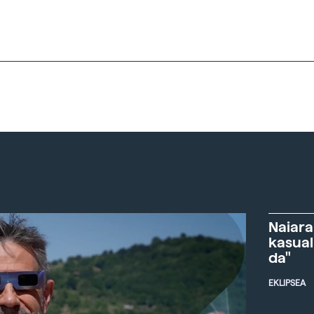
Naiara
kasual
da"
EKLIPSEA