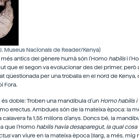
& J. Museus Nacionals de Reader/Kenya)
 més antics del gènere humà són
l'Homo
habilis
i l'
egut que el segon va evolucionar des del primer, però
at qüestionada per una troballa en el nord de Kenya, 
i Fora.
 és doble: Troben una mandíbula d'un
Homo habilis
i
mo erectus. Ambdues són de la mateixa època: la mo
la calavera fa 1,55 milions d'anys. Doncs bé, la mandíb
eia que l'Homo
habilis
havia desaparegut, la qual cos
ectus
van viure en la mateixa època (llarg, a més, mig m