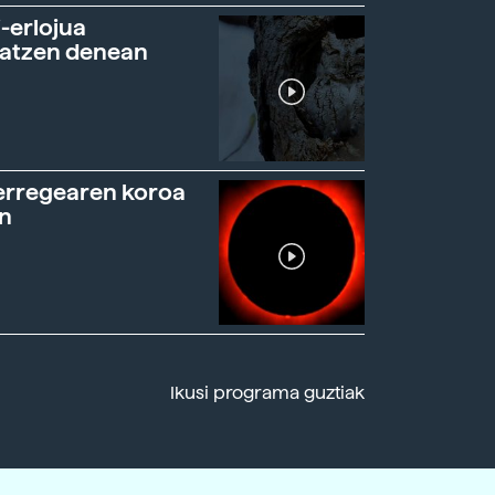
-erlojua
ratzen denean
erregearen koroa
n
Ikusi programa guztiak