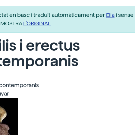
ctat en basc i traduït automàticament per
Elia
i sense 
r. MOSTRA
L’ORIGINAL
lis i erectus
temporanis
contemporanis
uyar