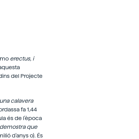
Homo
erectus, i
 aquesta
dins del Projecte
 una calavera
rdassa fa 1,44
ula és de l'època
a demostra que
ilió d'anys o). És