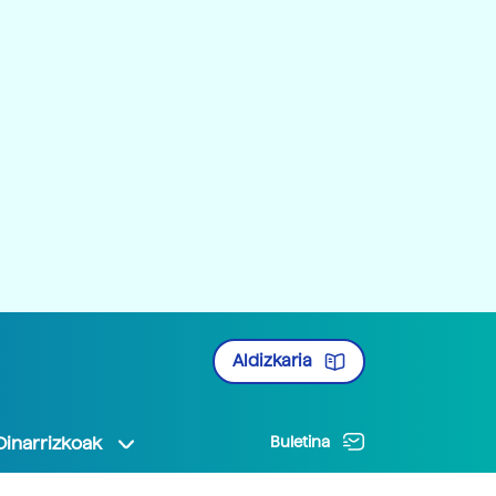
Aldizkaria
Oinarrizkoak
Buletina