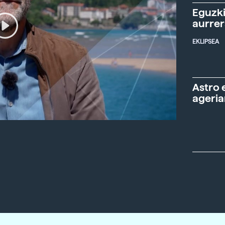
Eguzki
aurre
EKLIPSEA
Astro 
ageria