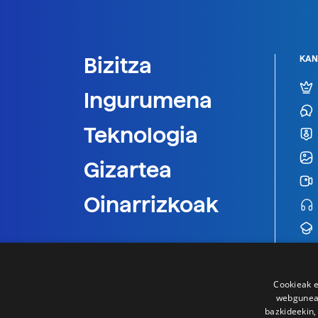
Bizitza
KAN
Ingurumena
Teknologia
Gizartea
Oinarrizkoak
Cookieak e
webgunear
bazkideekin,