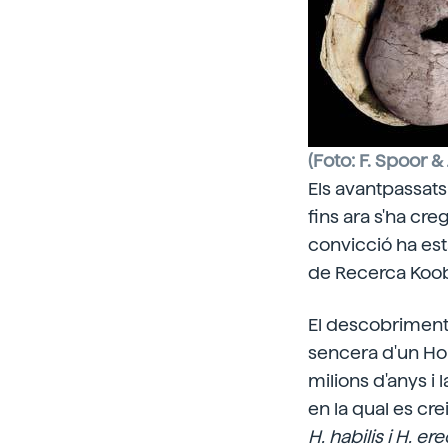
(Foto: F. Spoor 
Els
avantpassats
fins ara s'ha cr
convicció ha est
de Recerca Koob
El descobriment
sencera d'un Ho
milions d'anys i 
en la qual es cr
H. habilis
i H. er