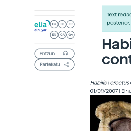
Text reda
posterio
EU
ES
FR
EN
CA
GA
Habi
con
Partekatu
Habilis
i
erectus
01/09/2007 | Elh