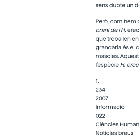
sens dubte un d
Però, com hem d
crani de l'H.
erect
que treballen en 
grandària és el 
mascles. Aquesta
l'espècie
H. erec
1.
234
2007
Informació
022
Ciències Huma
Notícies breus