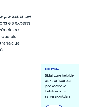
la grandària del
gons els experts
erència de
 que els
traria que
à.
BULETINA
Bidali zure helbide
elektronikoa eta
jaso asteroko
buletina zure
sarrera-ontzian