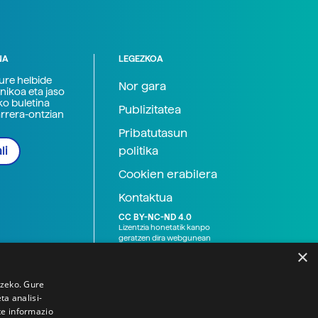
NA
LEGEZKOA
zure helbide
Nor gara
nikoa eta jaso
ko buletina
Publizitatea
arrera-ontzian
Pribatutasun
politika
li
Cookien erabilera
Kontaktua
CC BY-NC-ND 4.0
Lizentzia honetatik kanpo
geratzen dira webgunean
argitaratutako baliabide
×
grafikoak (argazki eta
ilustrazioak), baita Elhuyar ez
den bestelako erakunde eta
tzeko. Gure
norbanakoek idatzitakoak
a analisi-
ere. Kanpo-esteken bidez
te informazio
emandako edukiak esteka