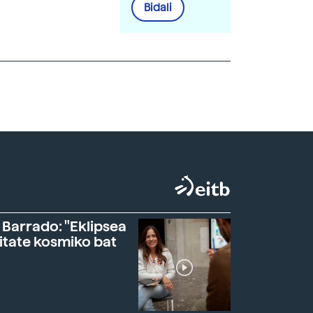
Bidali
 Barrado: "Eklipsea
itate kosmiko bat