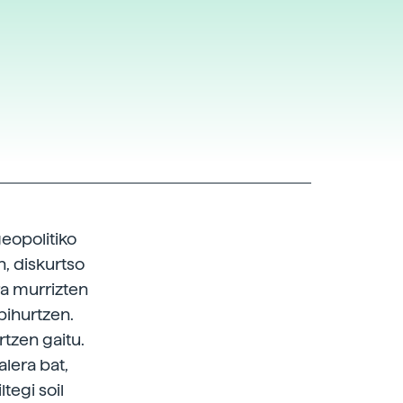
geopolitiko
, diskurtso
ra murrizten
bihurtzen.
rtzen gaitu.
alera bat,
tegi soil