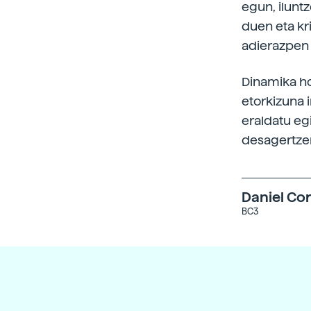
egun, ilunt
duen eta kr
adierazpen f
Dinamika ho
etorkizuna i
eraldatu egi
desagertzen
Daniel Cor
BC3