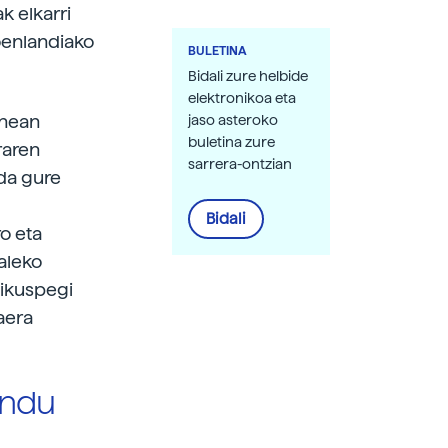
k elkarri
oenlandiako
BULETINA
Bidali zure helbide
elektronikoa eta
inean
jaso asteroko
buletina zure
raren
sarrera-ontzian
 da gure
,
Bidali
o eta
zaleko
 ikuspegi
aera
lundu