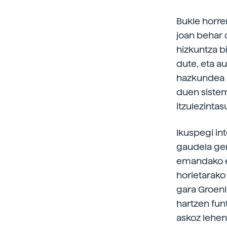
Bukle horre
joan behar 
hizkuntza b
dute, eta a
hazkundea i
duen sistem
itzulezintas
Ikuspegi int
gaudela ger
emandako er
horietarako
gara Groenl
hartzen fun
askoz lehen