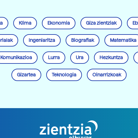
ka
Klima
Ekonomia
Giza zientziak
Eb
rialak
Ingeniaritza
Biografiak
Matematika
Komunikazioa
Lurra
Ura
Hezkuntza
Gizartea
Teknologia
Oinarrizkoak