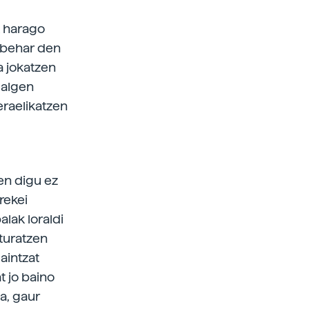
k harago
o behar den
a jokatzen
 algen
eraelikatzen
ten digu ez
rekei
lak loraldi
nturatzen
aintzat
t jo baino
a, gaur