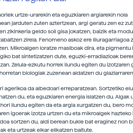
horiek urtze-urarekin eta eguzkiaren argiarekin nola
nean jarduten zuten aztertzean, argi geratu zen ez zut
n zikinkeria geldo soil gisa jokatzen, baizik eta mod
abaltzen zirela. Fenomeno askoz ere liluragarriagoa z
a zen. Mikroalgen loratze masiboak dira, eta pigmentu 
giko bat sintetizatzen dute, eguzki-erradiazioak ber
zan. Zelula-ezkutu horrek ilundu egiten du izotzaren 
rretan biologiak zuzenean aldatzen du glaziarraren 
ri agerikoa da albedoari erreparatzean. Sortzetiko elu
onatzen du, eta eguzkiaren energia islatzen du. Algak 
u hori ilundu egiten da eta argia xurgatzen du, bero 
ren igoerak izotza urtzen du eta mikroalgek hazteko
idoa sortzen du, aldi berean bukle bat eraginez non b
k eta urtzeak elkar elikatzen baitute.