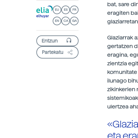
bat, sare di
EU
ES
FR
eragiten ba
glaziarretan
EN
CA
GA
Glaziarrak 
gertatzen d
Partekatu
eragina, eg
zientzia eg
komunitate 
ilunago bihu
zikinkerien 
sistemikoak
ulertzea ah
«Glazia
eta era