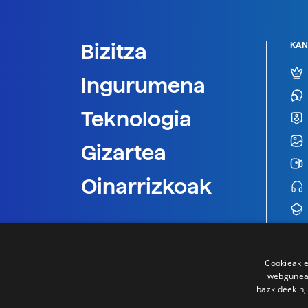
Bizitza
KAN
Ingurumena
Teknologia
Gizartea
Oinarrizkoak
Cookieak e
webgunear
bazkideekin,