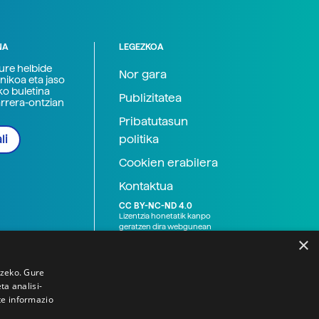
NA
LEGEZKOA
zure helbide
Nor gara
nikoa eta jaso
ko buletina
Publizitatea
arrera-ontzian
Pribatutasun
politika
li
Cookien erabilera
Kontaktua
CC BY-NC-ND 4.0
Lizentzia honetatik kanpo
geratzen dira webgunean
argitaratutako baliabide
×
grafikoak (argazki eta
ilustrazioak), baita Elhuyar ez
den bestelako erakunde eta
tzeko. Gure
norbanakoek idatzitakoak
a analisi-
ere. Kanpo-esteken bidez
te informazio
emandako edukiak esteka
horietan agertzen den