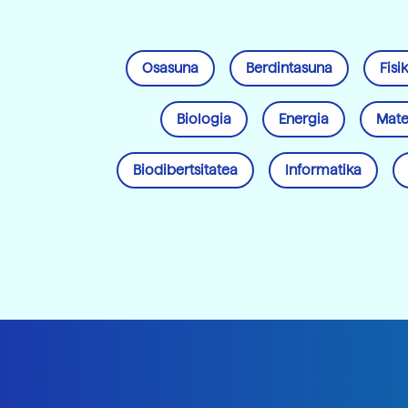
Osasuna
Berdintasuna
Fisi
Biologia
Energia
Mate
Biodibertsitatea
Informatika