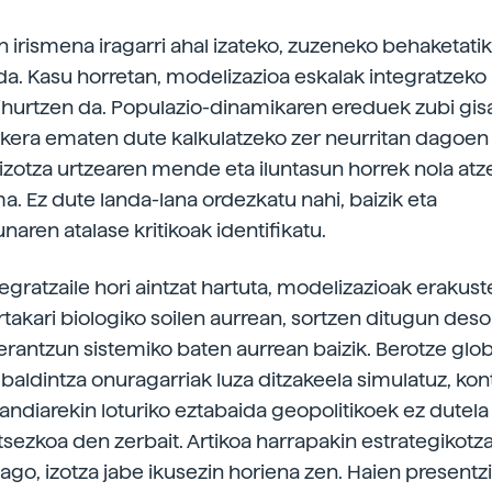
n irismena iragarri ahal izateko, zuzeneko behaketati
da. Kasu horretan, modelizazioa eskalak integratzek
ihurtzen da. Populazio-dinamikaren ereduek zubi gis
ukera ematen dute kalkulatzeko zer neurritan dagoen
zotza urtzearen mende eta iluntasun horrek nola atz
a. Ez dute landa-lana ordezkatu nahi, baizik eta
unaren atalase kritikoak identifikatu.
egratzaile hori aintzat hartuta, modelizazioak erakus
takari biologiko soilen aurrean, sortzen ditugun deso
antzun sistemiko baten aurrean baizik. Berotze globa
 baldintza onuragarriak luza ditzakeela simulatuz, ko
andiarekin loturiko eztabaida geopolitikoek ez dutela 
tsezkoa den zerbait. Artikoa harrapakin estrategikotza
ago, izotza jabe ikusezin horiena zen. Haien presentzi