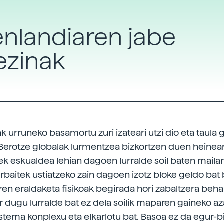
nlandiaren jabe
ezinak
 urruneko basamortu zuri izateari utzi dio eta taula 
 Berotze globalak lurmentzea bizkortzen duen heinean
ek eskualdea lehian dagoen lurralde soil baten maila
orbaitek ustiatzeko zain dagoen izotz bloke geldo bat 
aren eraldaketa fisikoak begirada hori zabaltzera beha
r dugu lurralde bat ez dela soilik maparen gaineko az
istema konplexu eta elkarlotu bat. Basoa ez da egur-bil