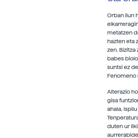
Orban ilun 
elkarreragi
metatzen de
hazten eta z
zen. Bizitz
babes biolo
suntsi ez de
Fenomeno ho
Alterazio ho
gisa funtzi
ahala, ispil
Tenperatura
duten ur lik
aurrerabidea