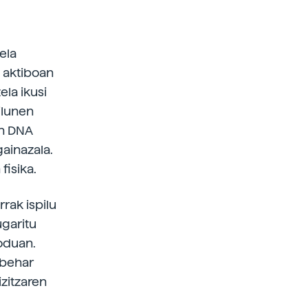
ela
u aktiboan
ela ikusi
ilunen
en DNA
gainazala.
fisika.
rrak ispilu
ugaritu
moduan.
 behar
izitzaren