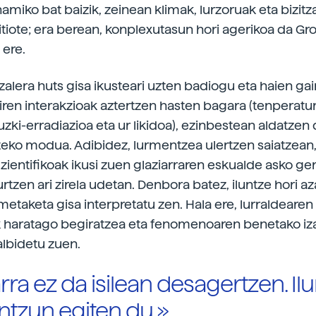
namiko bat baizik, zeinean klimak, lurzoruak eta bizitza
itiote; era berean, konplexutasun hori agerikoa da Gr
 ere.
azalera huts gisa ikusteari uzten badiogu eta haien ga
iren interakzioak aztertzen hasten bagara (tenperatu
uzki-erradiazioa eta ur likidoa), ezinbestean aldatzen
iteko modua. Adibidez, lurmentzea ulertzen saiatzean
zientifikoak ikusi zuen glaziarraren eskualde asko ger
rtzen ari zirela udetan. Denbora batez, iluntze hori a
metaketa gisa interpretatu zen. Hala ere, lurraldearen
 haratago begiratzea eta fenomenoaren benetako iz
albidetu zuen.
rra ez da isilean desagertzen. I
ntzun egiten du.»