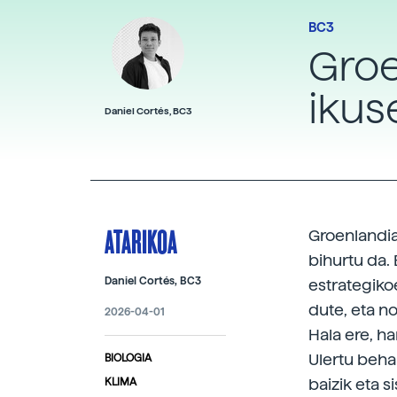
BC3
Groe
ikus
Daniel Cortés, BC3
ATARIKOA
Groenlandiak
bihurtu da.
Daniel Cortés, BC3
estrategiko
dute, eta n
2026-04-01
Hala ere, h
Ulertu beha
BIOLOGIA
baizik eta s
KLIMA