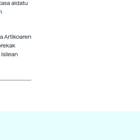
tasa aldatu
n
a Artikoaren
orekak
 isilean