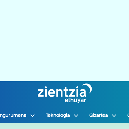
Ingurumena
Teknologia
Gizartea