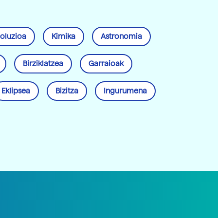
oluzioa
Kimika
Astronomia
Birziklatzea
Garraioak
Eklipsea
Bizitza
Ingurumena