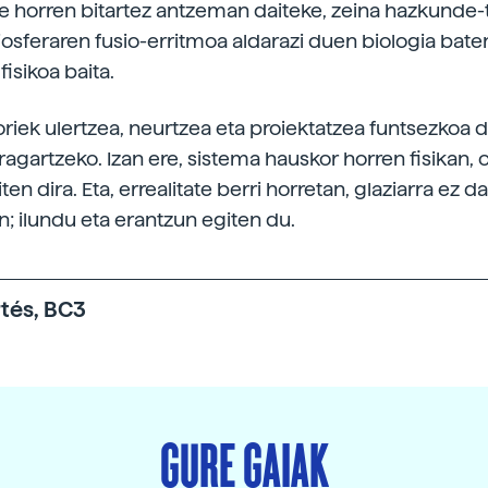
ze horren bitartez antzeman daiteke, zeina hazkunde-
iosferaren fusio-erritmoa aldarazi duen biologia bate
isikoa baita.
riek ulertzea, neurtzea eta proiektatzea funtsezkoa d
ragartzeko. Izan ere, sistema hauskor horren fisikan, 
ten dira. Eta, errealitate berri horretan, glaziarra ez da
; ilundu eta erantzun egiten du.
tés, BC3
GURE GAIAK