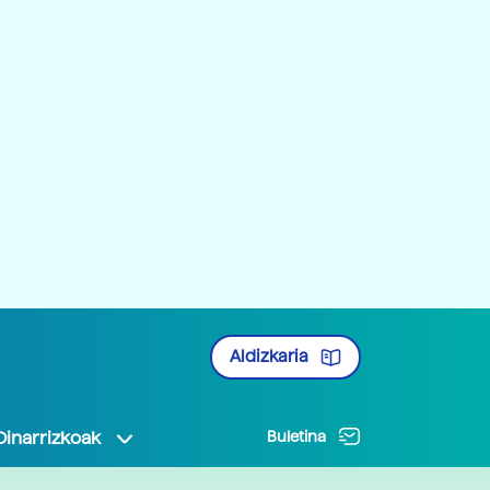
Aldizkaria
Oinarrizkoak
Buletina