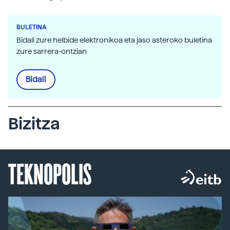
BULETINA
Bidali zure helbide elektronikoa eta jaso asteroko buletina
zure sarrera-ontzian
Bidali
Bizitza
TEKNOPOLIS