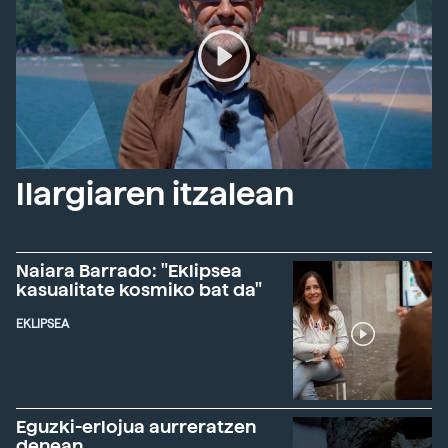
Ilargiaren itzalean
Naiara Barrado: "Eklipsea
kasualitate kosmiko bat da"
EKLIPSEA
Eguzki-erlojua aurreratzen
denean