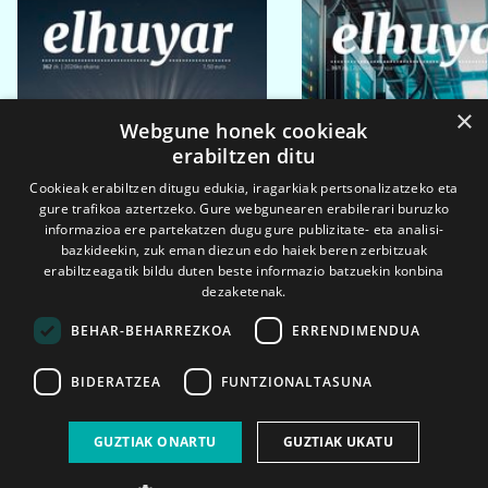
×
Webgune honek cookieak
erabiltzen ditu
Cookieak erabiltzen ditugu edukia, iragarkiak pertsonalizatzeko eta
gure trafikoa aztertzeko. Gure webgunearen erabilerari buruzko
informazioa ere partekatzen dugu gure publizitate- eta analisi-
bazkideekin, zuk eman diezun edo haiek beren zerbitzuak
erabiltzeagatik bildu duten beste informazio batzuekin konbina
dezaketenak.
BEHAR-BEHARREZKOA
ERRENDIMENDUA
BIDERATZEA
FUNTZIONALTASUNA
2026ko eka. 1a
2026ko mar. 1a
GUZTIAK ONARTU
GUZTIAK UKATU