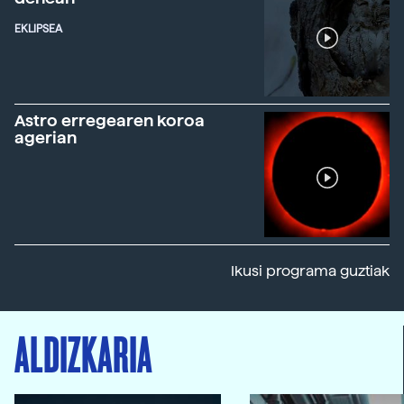
EKLIPSEA
Astro erregearen koroa
agerian
Ikusi programa guztiak
ALDIZKARIA