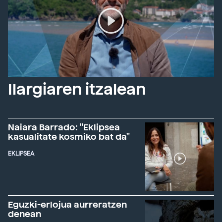
Ilargiaren itzalean
Naiara Barrado: "Eklipsea
kasualitate kosmiko bat da"
EKLIPSEA
Eguzki-erlojua aurreratzen
denean