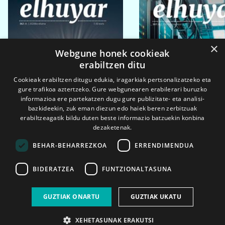
×
Webgune honek cookieak
erabiltzen ditu
Cookieak erabiltzen ditugu edukia, iragarkiak pertsonalizatzeko eta
gure trafikoa aztertzeko. Gure webgunearen erabilerari buruzko
informazioa ere partekatzen dugu gure publizitate- eta analisi-
bazkideekin, zuk eman diezun edo haiek beren zerbitzuak
erabiltzeagatik bildu duten beste informazio batzuekin konbina
dezaketenak.
BEHAR-BEHARREZKOA
ERRENDIMENDUA
BIDERATZEA
FUNTZIONALTASUNA
2026ko eka. 1a
2026ko mar. 1a
GUZTIAK ONARTU
GUZTIAK UKATU
XEHETASUNAK ERAKUTSI