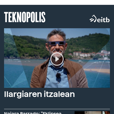
TEKNOPOLIS
Ilargiaren itzalean
Naiara Barrado: "Eklipsea