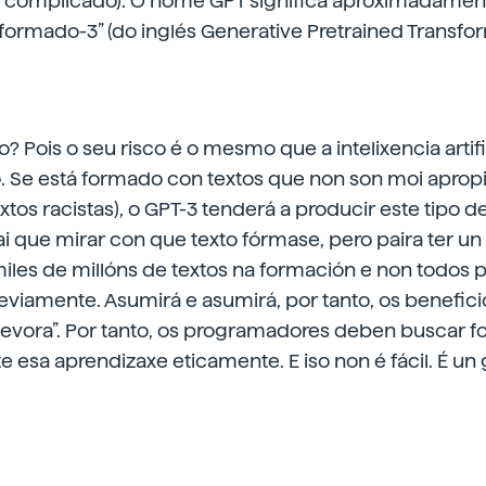
s complicado). O nome GPT significa aproximadamen
formado-3” (do inglés
Generative Pretrained Transfo
o? Pois o seu risco é o mesmo que a intelixencia artif
. Se está formado con textos que non son moi apropi
tos racistas), o GPT-3 tenderá a producir este tipo de
ai que mirar con que texto fórmase, pero paira ter 
 miles de millóns de textos na formación e non todos
viamente. Asumirá e asumirá, por tanto, os benefici
devora”. Por tanto, os programadores deben buscar f
e esa aprendizaxe eticamente. E iso non é fácil. É un 