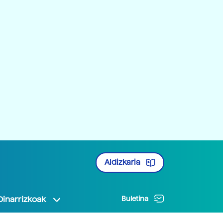
Aldizkaria
Oinarrizkoak
Buletina