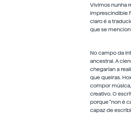
Vivimos nunha rev
imprescindible f
claro é a traduc
que se menciona
No
campo da int
ancestral. A cie
chegarían a real
que queiras. Hox
compor música, p
creativo. O escr
porque “non é ca
capaz de escribir