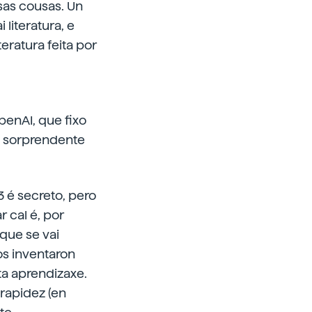
esas cousas. Un
literatura, e
eratura feita por
penAI, que fixo
 é sorprendente
 é secreto, pero
 cal é, por
que se vai
cos inventaron
ta aprendizaxe.
 rapidez (en