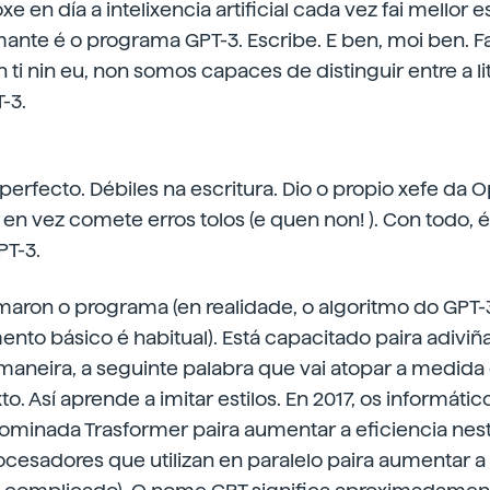
e en día a intelixencia artificial cada vez fai mellor 
te é o programa GPT-3. Escribe. E ben, moi ben. Fai 
ti nin eu, non somos capaces de distinguir entre a lit
-3.
perfecto. Débiles na escritura. Dio o propio xefe da O
en vez comete erros tolos (e quen non! ). Con todo,
T-3.
maron o programa (en realidade, o algoritmo do GPT-3
nto básico é habitual). Está capacitado paira adiviñar
maneira, a seguinte palabra que vai atopar a medida 
o. Así aprende a imitar estilos. En 2017, os informáti
ominada Trasformer paira aumentar a eficiencia nes
ocesadores que utilizan en paralelo paira aumentar a