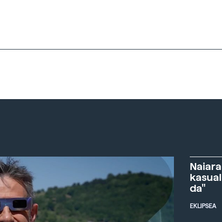
Naiara
kasual
da"
EKLIPSEA