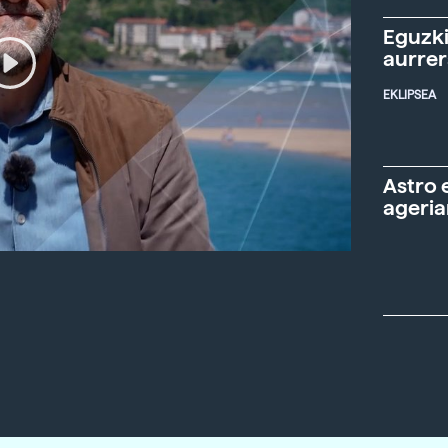
Eguzki
aurre
EKLIPSEA
Astro 
ageria