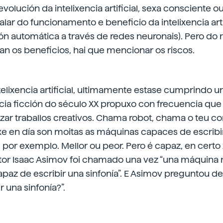
olución da intelixencia artificial, sexa consciente ou
alar do funcionamento e beneficio da intelixencia art
ión automática a través de redes neuronais). Pero d
n os beneficios, hai que mencionar os riscos.
elixencia artificial, ultimamente estase cumprindo u
ncia ficción do século XX propuxo con frecuencia qu
izar traballos creativos. Chama robot, chama o teu 
e en día son moitas as máquinas capaces de escribir 
or exemplo. Mellor ou peor. Pero é capaz, en certo x
itor Isaac Asimov foi chamado una vez “una máquina n
paz de escribir una sinfonía”. E Asimov preguntou de v
 una sinfonía?”.