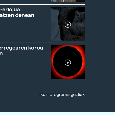
-erlojua
ratzen denean
erregearen koroa
n
Ikusi programa guztiak