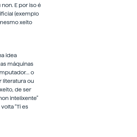
 non. E por iso é
ificial (exemplo
o mesmo xeito
na idea
e as máquinas
computador… o
literatura ou
eito, de ser
on intelixente”
olta “Ti es