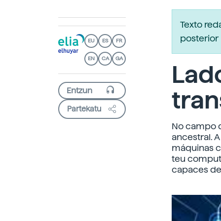
Texto re
posterior 
EU
ES
FR
EN
CA
GA
Lad
tra
Partekatu
No
campo da
ancestral. 
máquinas ch
teu computa
capaces de 