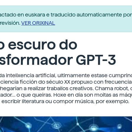
dactado en euskara e traducido automaticamente po
revisión.
VER ORIXINAL
o escuro do
nsformador GPT-3
 intelixencia artificial, ultimamente estase cumprin
A ciencia ficción do século XX propuxo con frecuenci
egarían a realizar traballos creativos. Chama robot,
dor… o que queiras. Hoxe en día son moitas as máq
escribir literatura ou compor música, por exemplo.