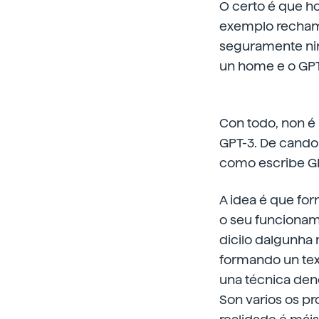
O
certo é que hox
exemplo rechaman
seguramente nin 
un home e o GPT
Con todo, non é 
GPT-3. De cando 
como escribe GP
A
idea é que for
o seu funcioname
dicilo dalgunha 
formando un text
una técnica den
Son varios os pr