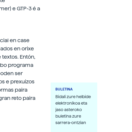
te
rmer) e GTP-3
é a
icial en case
ados en orixe
 textos. Entón,
un bo programa
 poden ser
os e prexuízos
ormas paira
BULETINA
Bidali zure helbide
gran reto paira
elektronikoa eta
jaso asteroko
buletina zure
sarrera-ontzian