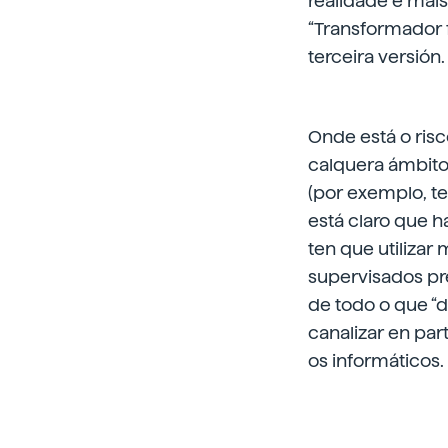
realidade é mái
“Transformador 
terceira versión.
Onde está o risc
calquera ámbito
(por exemplo, tex
está claro que h
ten que utilizar
supervisados pre
de todo o que “
canalizar en part
os informáticos.