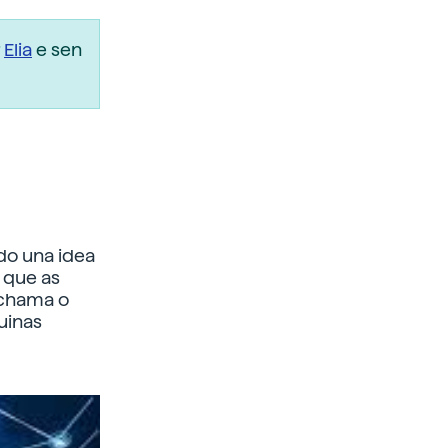
r
Elia
e sen
do una idea
a que as
 chama o
uinas