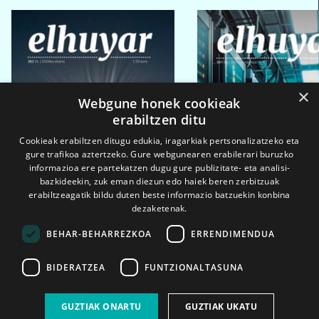
×
Webgune honek cookieak
erabiltzen ditu
Cookieak erabiltzen ditugu edukia, iragarkiak pertsonalizatzeko eta
gure trafikoa aztertzeko. Gure webgunearen erabilerari buruzko
informazioa ere partekatzen dugu gure publizitate- eta analisi-
bazkideekin, zuk eman diezun edo haiek beren zerbitzuak
erabiltzeagatik bildu duten beste informazio batzuekin konbina
dezaketenak.
BEHAR-BEHARREZKOA
ERRENDIMENDUA
BIDERATZEA
FUNTZIONALTASUNA
2026ko eka. 1a
2026ko mar. 1a
GUZTIAK ONARTU
GUZTIAK UKATU