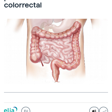
colorrectal
EU