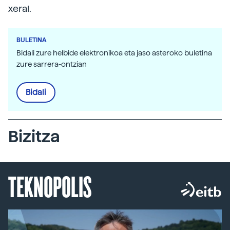
xeral.
BULETINA
Bidali zure helbide elektronikoa eta jaso asteroko buletina
zure sarrera-ontzian
Bidali
Bizitza
TEKNOPOLIS