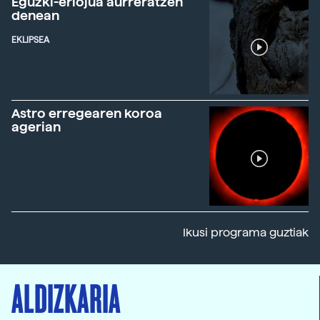
Eguzki-erlojua aurreratzen
denean
EKLIPSEA
Astro erregearen koroa
agerian
Ikusi programa guztiak
ALDIZKARIA