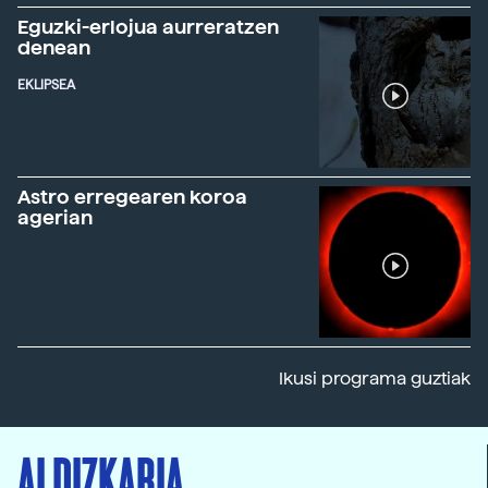
Eguzki-erlojua aurreratzen
denean
EKLIPSEA
Astro erregearen koroa
agerian
Ikusi programa guztiak
ALDIZKARIA