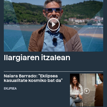
Ilargiaren itzalean
Naiara Barrado: "Eklipsea
kasualitate kosmiko bat da"
EKLIPSEA