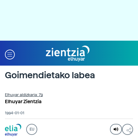
Goimendietako labea
Elhuyar aldizkaria: 79
Elhuyar Zientzia
1994-01-01
EU