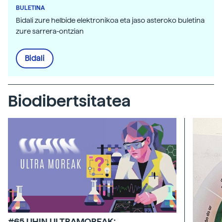
BULETINA
Bidali zure helbide elektronikoa eta jaso asteroko buletina
zure sarrera-ontzian
Bidali
Biodibertsitatea
#65 UHIN ULTRAMOREAK: