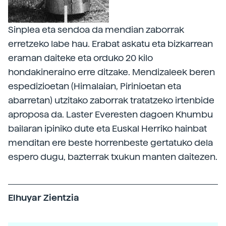
Sinplea eta sendoa da mendian zaborrak
erretzeko labe hau. Erabat askatu eta bizkarrean
eraman daiteke eta orduko 20 kilo
hondakineraino erre ditzake. Mendizaleek beren
espedizioetan (Himalaian, Pirinioetan eta
abarretan) utzitako zaborrak tratatzeko irtenbide
aproposa da. Laster Everesten dagoen Khumbu
bailaran ipiniko dute eta Euskal Herriko hainbat
menditan ere beste horrenbeste gertatuko dela
espero dugu, bazterrak txukun manten daitezen.
Elhuyar Zientzia