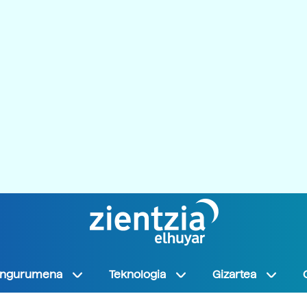
Ingurumena
Teknologia
Gizartea