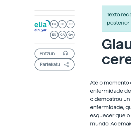
Texto re
posterior 
EU
ES
FR
EN
CA
GA
Gla
cer
Partekatu
Até o momento c
enfermidade dexe
o demostrou un 
enfermidade, qu
esquecer que o 
mundo. Ademais,