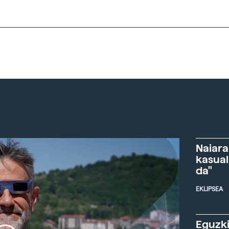
Naiara
kasual
da"
EKLIPSEA
Eguzki