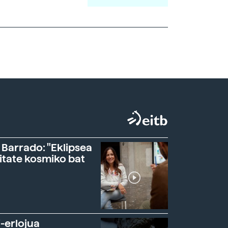
 Barrado: "Eklipsea
itate kosmiko bat
-erlojua