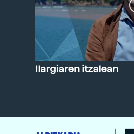
Ilargiaren itzalean