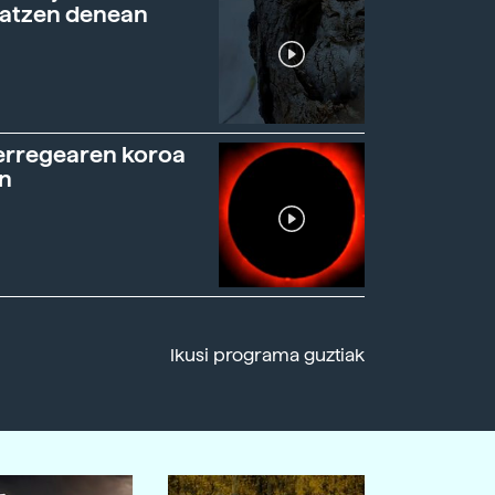
ratzen denean
erregearen koroa
n
Ikusi programa guztiak