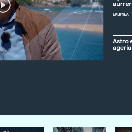
aurre
EKLIPSEA
Astro 
ageria