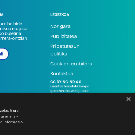
NA
LEGEZKOA
zure helbide
Nor gara
nikoa eta jaso
ko buletina
Publizitatea
arrera-ontzian
Pribatutasun
politika
li
Cookien erabilera
Kontaktua
CC BY-NC-ND 4.0
Lizentzia honetatik kanpo
geratzen dira webgunean
argitaratutako baliabide
×
grafikoak (argazki eta
ilustrazioak), baita Elhuyar ez
den bestelako erakunde eta
tzeko. Gure
norbanakoek idatzitakoak
a analisi-
ere. Kanpo-esteken bidez
te informazio
emandako edukiak esteka
horietan agertzen den
lizentziapean daude,