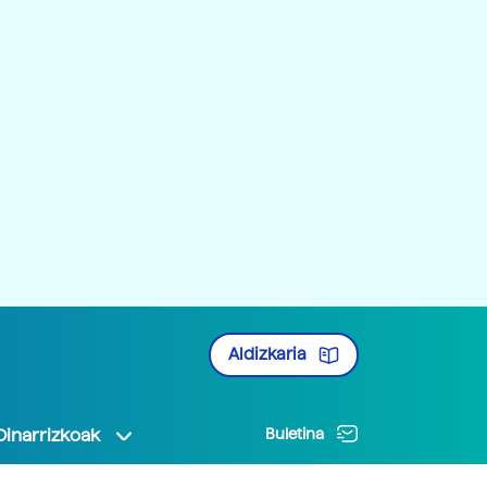
Aldizkaria
Oinarrizkoak
Buletina