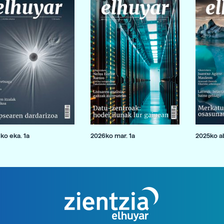
ko eka. 1a
2026ko mar. 1a
2025ko ab