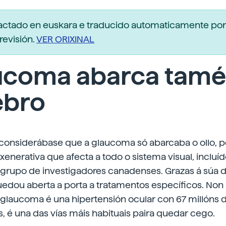
dactado en euskara e traducido automaticamente po
revisión.
VER ORIXINAL
ucoma abarca tamé
ebro
onsiderábase que a glaucoma só abarcaba o ollo, p
nerativa que afecta a todo o sistema visual, incluíd
grupo de investigadores canadenses. Grazas á súa d
edou aberta a porta a tratamentos específicos. Non 
glaucoma é una hipertensión ocular con 67 millóns 
 é una das vías máis habituais paira quedar cego.