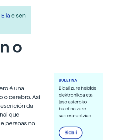
r
Elia
e sen
n o
BULETINA
ero é una
Bidali zure helbide
elektronikoa eta
o o cerebro. Así
jaso asteroko
escrición da
buletina zure
hai que
sarrera-ontzian
de persoas no
Bidali