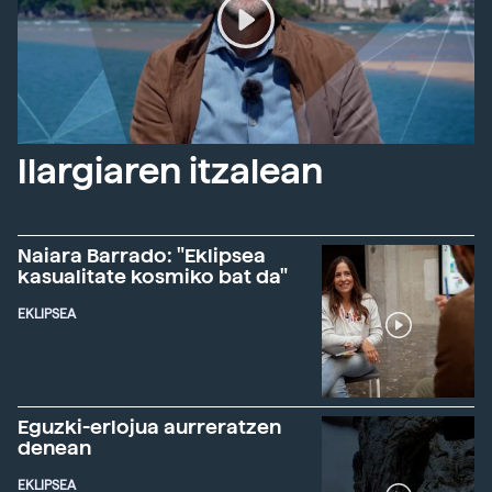
Ilargiaren itzalean
Naiara Barrado: "Eklipsea
kasualitate kosmiko bat da"
EKLIPSEA
Eguzki-erlojua aurreratzen
denean
EKLIPSEA