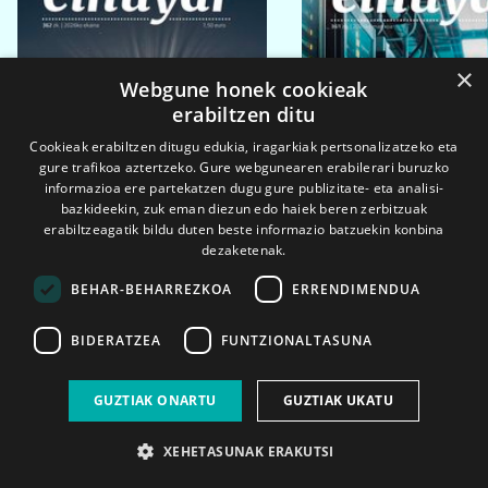
×
Webgune honek cookieak
erabiltzen ditu
Cookieak erabiltzen ditugu edukia, iragarkiak pertsonalizatzeko eta
gure trafikoa aztertzeko. Gure webgunearen erabilerari buruzko
informazioa ere partekatzen dugu gure publizitate- eta analisi-
bazkideekin, zuk eman diezun edo haiek beren zerbitzuak
erabiltzeagatik bildu duten beste informazio batzuekin konbina
dezaketenak.
BEHAR-BEHARREZKOA
ERRENDIMENDUA
BIDERATZEA
FUNTZIONALTASUNA
2026ko eka. 1a
2026ko mar. 1a
GUZTIAK ONARTU
GUZTIAK UKATU
XEHETASUNAK ERAKUTSI