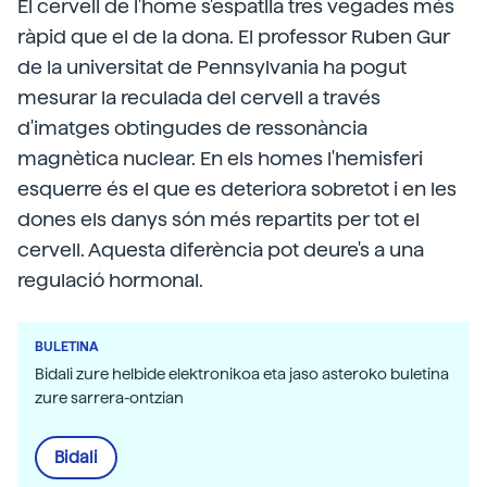
El cervell de l'home s'espatlla tres vegades més
ràpid que el de la dona. El professor Ruben Gur
de la universitat de Pennsylvania ha pogut
mesurar la reculada del cervell a través
d'imatges obtingudes de ressonància
magnètica nuclear. En els homes l'hemisferi
esquerre és el que es deteriora sobretot i en les
dones els danys són més repartits per tot el
cervell. Aquesta diferència pot deure's a una
regulació hormonal.
BULETINA
Bidali zure helbide elektronikoa eta jaso asteroko buletina
zure sarrera-ontzian
Bidali