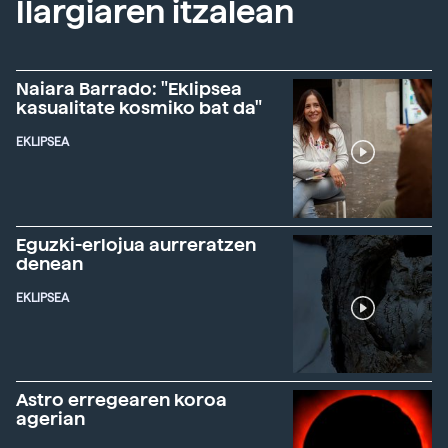
Ilargiaren itzalean
Naiara Barrado: "Eklipsea
kasualitate kosmiko bat da"
EKLIPSEA
Eguzki-erlojua aurreratzen
denean
EKLIPSEA
Astro erregearen koroa
agerian