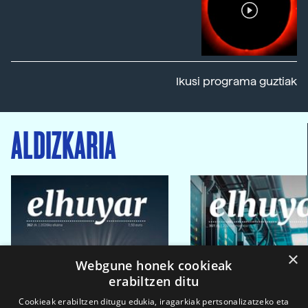
Ikusi programa guztiak
ALDIZKARIA
×
Webgune honek cookieak
erabiltzen ditu
Cookieak erabiltzen ditugu edukia, iragarkiak pertsonalizatzeko eta