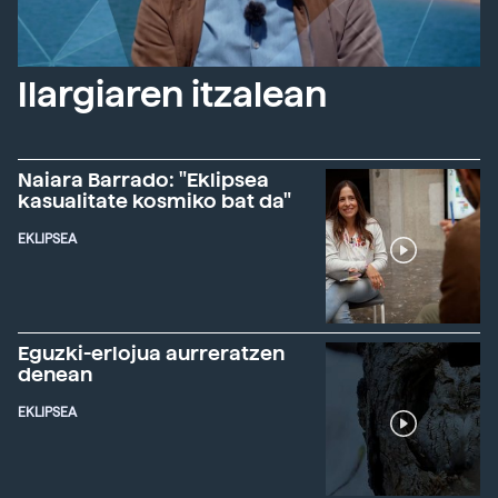
Ilargiaren itzalean
Naiara Barrado: "Eklipsea
kasualitate kosmiko bat da"
EKLIPSEA
Eguzki-erlojua aurreratzen
denean
EKLIPSEA