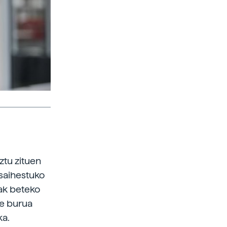
ztu zituen
 saihestuko
uak beteko
re burua
ka.