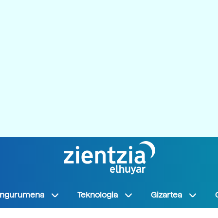
Ingurumena
Teknologia
Gizartea