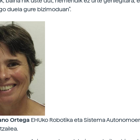
k, baina nik uste dut, hemendik ez urte gehiegitara, 
go duela gure bizimoduan”.
ano Ortega
EHUko Robotika eta Sistema Autonomoen
tzailea.