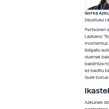
Gorka Azk
Deustuko Un
Pertsonen s
Lazkano: “R
momentuz. E
ibilgailu a
duenak bald
baldintza h
ez baditu ba
Gure burua z
Ikaste
Azkunek dio