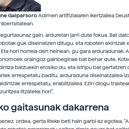
une Galparsoro
Adimen artifizialaren ikertzailea Deu
ibertsitatean.
egurtasunaz gain, arduretan jarri dute fokua. Bat dat
obotak guk diseinatzen ditugu, eta roboten ekintzak e
ta hori horrela den heinean, gu gara arduradunak. A
utonomoek oraingoz gainbegirale bat behar dute. Kot
intza batzuekin erosiko du, eta istripu bat gertatzen
oriek errespetatu baditu, arduraduna diseinatzailea iz
ldintzak errespetatu, erabiltzailea. Ezin diogu trastear
uritzea litzateke hori”.
ko gaitasunak dakarrena
enez, ordea, gerta liteke beti hain garbi ez egotea. “