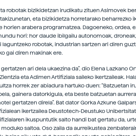
ta robotak bizikidetzan irudikatu zituen Asimovek ber
ntakizunetan, eta bizikidetza horretarako beharrezko i
e horien arabera programatzea. Dagoeneko, ordea, e
mundu hori: hor daude ibilgailu autonomoak, droneak
 laguntzeko robotak, industrian sartzen ari diren guzt
ko gai diren makinak ere.
at gertatzen ari dela ukaezina da”, dio Elena Lazkano 
ientzia eta Adimen Artifiziala saileko ikertzaileak. Hal
aultza horrek zer abiadura hartuko duen: “Batzuetan iru
ela, gainera datorkigula, eta beste batzuetan aurre
motel gertatzen direla”. Bat dator Gorka Azkune Galpar
fizialean ikertzailea Deustotech-Deustuko Unibertsita
fizialaren ikuspuntutik salto handi bat gertatu da, ur
n moduko saltoa. Oso zaila da aurreikustea zenbatera