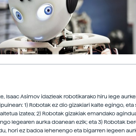
te, Isaac Asimov idazleak robotikarako hiru lege aurke
ipuinean: 1) Robotak ez dio gizakiari kalte egingo, eta
kaltetua izatea; 2) Robotak gizakiak emandako agind
engo legearen aurka doanean ezik; eta 3) Robotak be
u, hori ez badoa lehenengo eta bigarren legeen aur