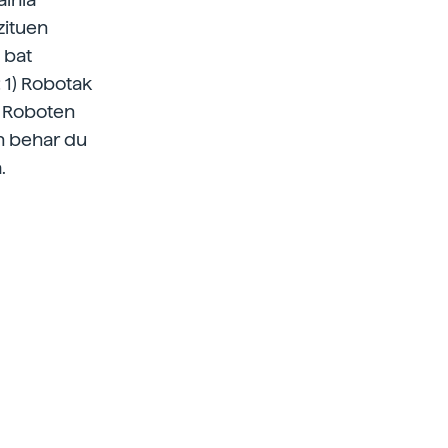
zituen
 bat
: 1) Robotak
2) Roboten
an behar du
.