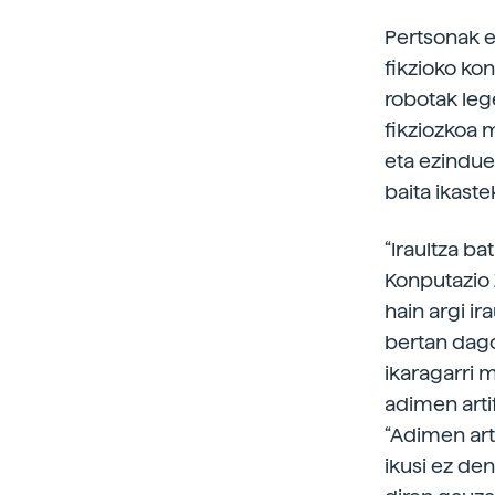
Pertsonak e
fikzioko ko
robotak leg
fikziozkoa 
eta ezinduei
baita ikaste
“Iraultza b
Konputazio Z
hain argi ir
bertan dago
ikaragarri 
adimen arti
“Adimen arti
ikusi ez de