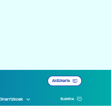
Aldizkaria
Oinarrizkoak
Buletina