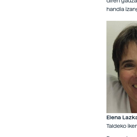
diren gauza
handia izan
Elena Lazk
Taldeko iker