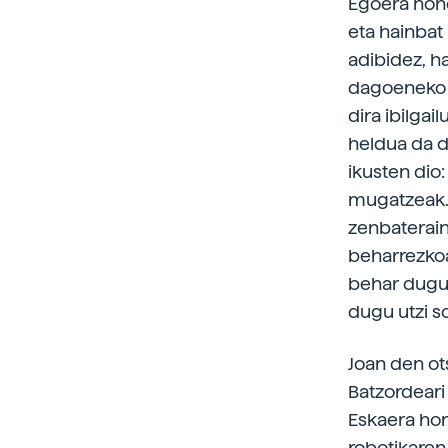
Egoera hone
eta hainbat
adibidez, h
dagoeneko b
dira ibilga
heldua da d
ikusten dio
mugatzeak. 
zenbaterain
beharrezkoa
behar dugu d
dugu utzi s
Joan den ot
Batzordeari
Eskaera hor
robotikaren