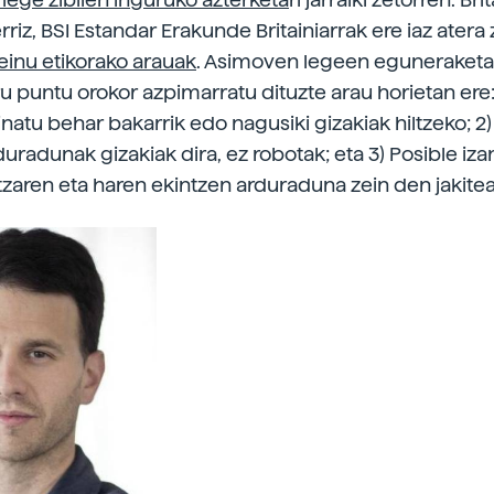
riz, BSI Estandar Erakunde Britainiarrak ere iaz atera 
einu etikorako arauak
. Asimoven legeen eguneraketa
iru puntu orokor azpimarratu dituzte arau horietan ere
inatu behar bakarrik edo nagusiki gizakiak hiltzeko; 
duradunak gizakiak dira, ez robotak; eta 3) Posible iz
tzaren eta haren ekintzen arduraduna zein den jakitea