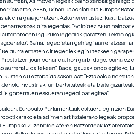
n aurrean, Asimoven legeak baino zerbait gehiago 
 herrialdetan, AEBn, Txinan, Japonian eta Europar Bat
asiak dira gaia jorratzen. Azkuneren ustez, kasu batzu
eharrezkoak dira legediak. “Adibidez AEBn hainbat e
ilu autonomoen inguruko legediak garatzen. Teknologi
agoeneko”. Baina, legedietan gehiegi aurreratzeari ar
: “Beldurra ematen dit legediek egin litezkeen garap
Prestatzen joan behar da, hori garbi dago, baina ez d
o aurreratu daitekeen”. Bada, gauzak ondo egiteko, 
 ikusten du eztabaida sakon bat: “Eztabaida horretan
enok; industriak, unibertsitateak eta baita gizarteak 
oilik gobernuen eskuetan legedi bat egitea”.
sailean, Europako Parlamentuak
eskaera
egin zion E
 robotikarako eta adimen artifizialerako legeak propo
i Europako Zuzenbide Aferen Batzordeak iaz ateratak
 lege zibilen inguruko azterketa
ri jarraiki zetorren. Bri