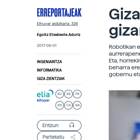
ERREPORTAJEAK
Giza
giza
Elhuyar aldizkaria: 326
Egoitz Etxebeste Aduriz
2017-06-01
Robotikan e
aurrerapen
Eta, horrek
INGENIARITZA
beharra ere
INFORMATIKA
gobernu et
GIZA ZIENTZIAK
EU
ES
FR
EN
CA
GA
Partekatu