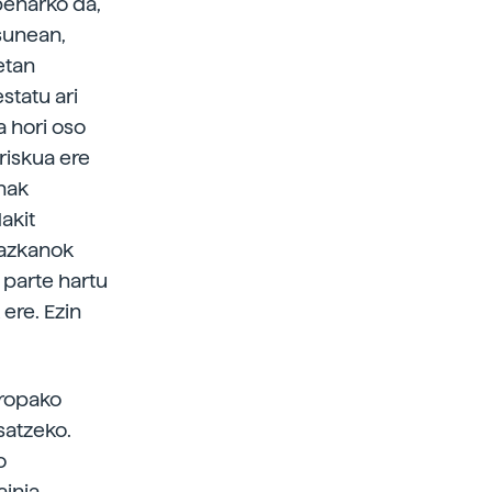
beharko da,
asunean,
etan
statu ari
a hori oso
riskua ere
enak
akit
Lazkanok
 parte hartu
ere. Ezin
uropako
satzeko.
o
tainia