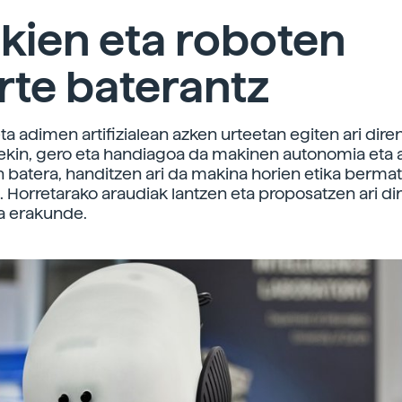
kien eta roboten
rte baterantz
ta adimen artifizialean azken urteetan egiten ari dire
ekin, gero eta handiagoa da makinen autonomia eta
in batera, handitzen ari da makina horien etika berma
. Horretarako araudiak lantzen eta proposatzen ari di
a erakunde.