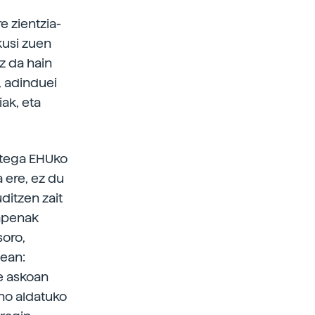
e zientzia-
kusi zuen
z da hain
, adinduei
iak, eta
Ortega EHUko
a ere, ez du
ditzen zait
rapenak
soro,
tean:
te askoan
ino aldatuko