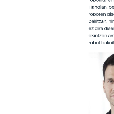
Handian, ber
roboten dis
bailitzan, h
ez dira dise
ekintzen ar
robot bakoi