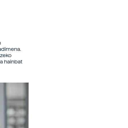
n
 adimena.
tzeko
ra hainbat