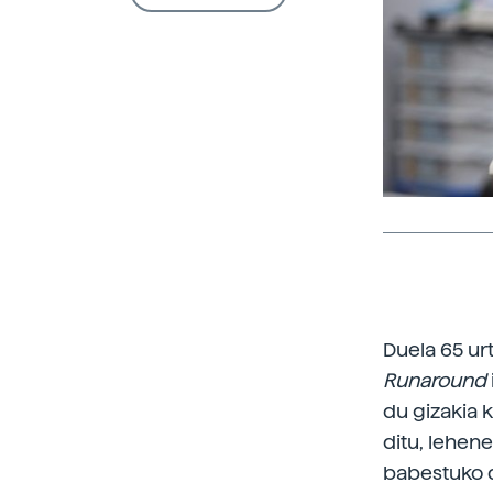
Duela 65 ur
Runaround
du gizakia 
ditu, lehen
babestuko d