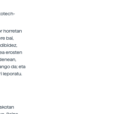
stotech-
or horretan
re bai,
dibidez,
xea erosten
 denean,
ango da; eta
i leporatu.
Askotan