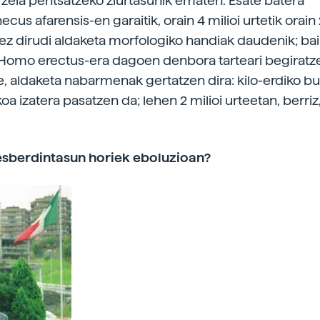
n zela pentsatzeko ziurtasunik ematen. Esate batera
ecus afarensis-en garaitik, orain 4 milioi urtetik orain 
, ez dirudi aldaketa morfologiko handiak daudenik; b
k Homo erectus-era dagoen denbora tarteari begiratz
e, aldaketa nabarmenak gertatzen dira: kilo-erdiko 
okoa izatera pasatzen da; lehen 2 milioi urteetan, berriz
esberdintasun horiek eboluzioan?