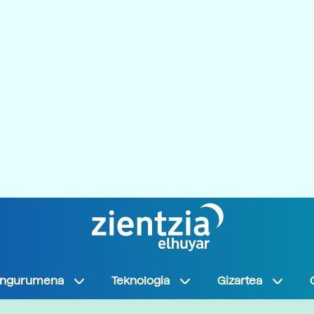
Ingurumena
Teknologia
Gizartea