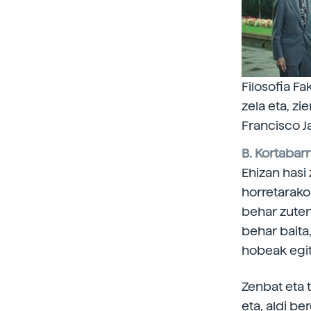
Filosofia F
zela eta, zi
Francisco Ja
B. Kortabarr
Ehizan hasi 
horretarako
behar zuten
behar baita
hobeak egit
Zenbat eta 
eta, aldi b