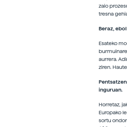
zaio prozes
tresna gehi
Beraz, ebo
Esateko mod
burmuinare
aurrera. Ad
ziren. Haut
Pentsatzen
inguruan.
Horretaz, ja
Europako le
sortu ondore