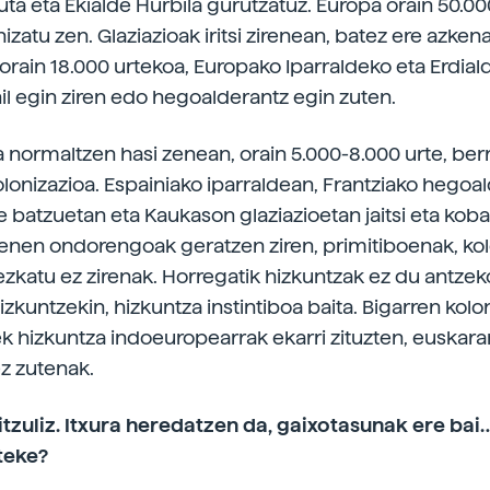
uta eta Ekialde Hurbila gurutzatuz. Europa orain 50.00
izatu zen. Glaziazioak iritsi zirenean, batez ere azken
orain 18.000 urtekoa, Europako Iparraldeko eta Erdial
hil egin ziren edo hegoalderantz egin zuten.
 normaltzen hasi zenean, orain 5.000-8.000 urte, berr
lonizazioa. Espainiako iparraldean, Frantziako hegoa
ne batzuetan eta Kaukason glaziazioetan jaitsi eta kob
renen ondorengoak geratzen ziren, primitiboenak, kol
ezkatu ez zirenak. Horregatik hizkuntzak ez du antzek
zkuntzekin, hizkuntza instintiboa baita. Bigarren kolo
nek hizkuntza indoeuropearrak ekarri zituzten, euskara
ez zutenak.
tzuliz. Itxura heredatzen da, gaixotasunak ere bai
teke?