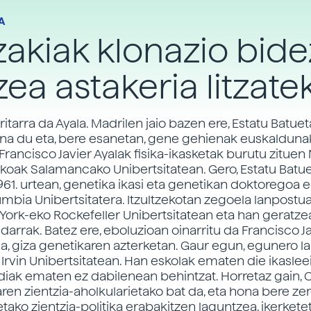
A
zakiak klonazio bide
zea astakeria litzate
tarra da Ayala. Madrilen jaio bazen ere, Estatu Batue
una du eta, bere esanetan, gene gehienak euskaldunak
Francisco Javier Ayalak fisika-ikasketak burutu zituen
akoak Salamancako Unibertsitatean. Gero, Estatu Batue
961. urtean, genetika ikasi eta genetikan doktoregoa 
mbia Unibertsitatera. Itzultzekotan zegoela lanpostua
York-eko Rockefeller Unibertsitatean eta han geratze
arrak. Batez ere, eboluzioan oinarritu da Francisco J
na, giza genetikaren azterketan. Gaur egun, egunero l
o Irvin Unibertsitatean. Han eskolak ematen die ikasle
ldiak ematen ez dabilenean behintzat. Horretaz gain, C
ren zientzia-aholkularietako bat da, eta hona bere ze
tako zientzia-politika erabakitzen laguntzea, ikerkete