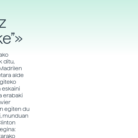
z
ke”»
tako
 ditu,
 Madrilen
tara alde
egiteko
 eskaini
a erabaki
avier
an egiten du
ei, munduan
linton
regina:
tarako