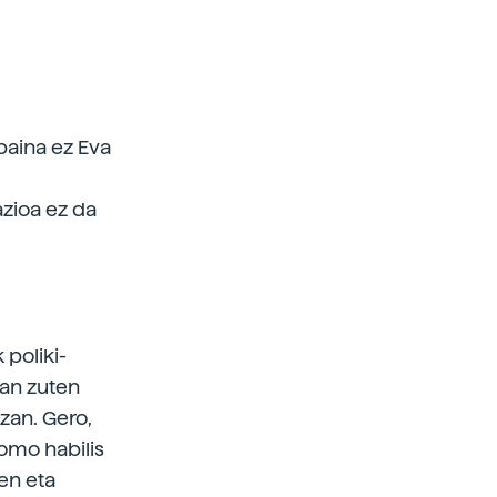
 baina ez Eva
azioa ez da
 poliki-
izan zuten
izan. Gero,
Homo habilis
en eta