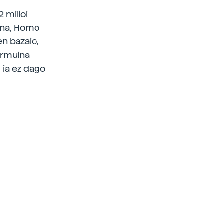
2 milioi
aina, Homo
en bazaio,
burmuina
, ia ez dago