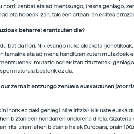
u horri: zenbat eta adimentsuago, tresna gehiago, ze
ago eta hobeak izan, taldeen artean lan egitea erraza
luzioak beharrei erantzuten die?
u bat da hori. Nik esango nuke aldaketa genetikoak,
n tamaina eta adimena handitzen zuten mutazioek eg
imentsuenak, mutazio horiek izan zituztenak, gehiago
espen naturala besterik ez da.
 dut zerbait entzungo zenuela euskaldunen jatorri
kin inork ez daki gehiegi. Nire iritzia? Nik uste euskal
hen biztanleen hondarren ondorena direla. Gizateri
n iritsi ziren lehen biztanle haiek Europara, orain 100