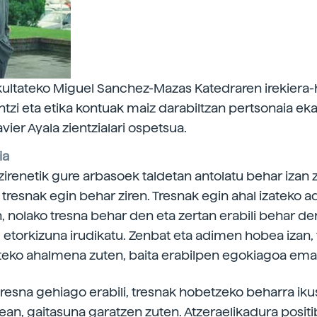
akultateko Miguel Sanchez-Mazas Katedraren irekiera-h
entzi eta etika kontuak maiz darabiltzan pertsonaia eka
vier Ayala zientzialari ospetsua.
ia
zirenetik gure arbasoek taldetan antolatu behar izan 
 tresnak egin behar ziren. Tresnak egin ahal izateko 
, nolako tresna behar den eta zertan erabili behar de
, etorkizuna irudikatu. Zenbat eta adimen hobea izan,
eko ahalmena zuten, baita erabilpen egokiagoa ema
tresna gehiago erabili, tresnak hobetzeko beharra ik
erean, gaitasuna garatzen zuten. Atzeraelikadura posit