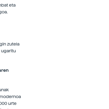
nbat eta
goa.
in zutela
 ugaritu
aren
dunak
a modernoa
.000 urte