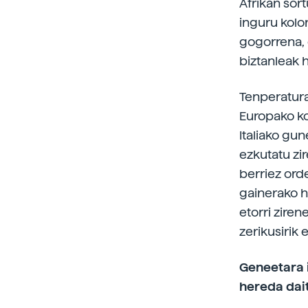
Afrikan sort
inguru kolon
gogorrena, 
biztanleak 
Tenperatura
Europako ko
Italiako gu
ezkutatu zi
berriez ord
gainerako hi
etorri zire
zerikusirik 
Geneetara i
hereda dai