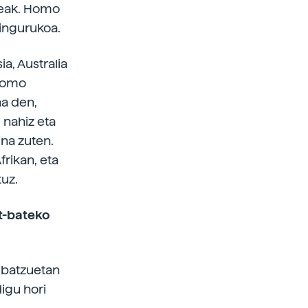
pleak. Homo
 ingurukoa.
a, Australia
 Homo
na den,
 nahiz eta
na zuten.
rikan, eta
uz.
at-bateko
e batzuetan
igu hori