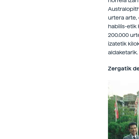
horrela iza
Australopith
urtera arte
habilis-eti
200.000 urt
izatetik kil
aldaketarik.
Zergatik d