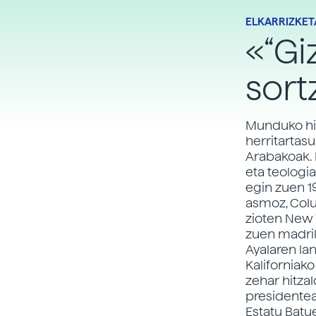
ELKARRIZKET
«“Gi
sort
Munduko hiri
herritartas
Arabakoak. 
eta teologi
egin zuen 1
asmoz, Colu
zioten New 
zuen madrild
Ayalaren la
Kaliforniak
zehar hitza
presidentea
Estatu Batue