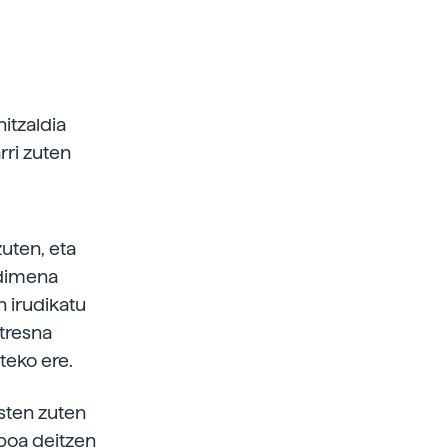
itzaldia
rri zuten
zuten, eta
adimena
n irudikatu
 tresna
teko ere.
usten zuten
iboa deitzen