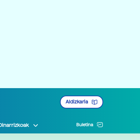
Aldizkaria
Oinarrizkoak
Buletina