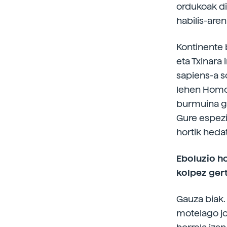
ordukoak di
habilis-are
Kontinente 
eta Txinara 
sapiens-a so
lehen Homo 
burmuina gu
Gure espezi
hortik heda
Eboluzio ho
kolpez ger
Gauza biak.
motelago jo