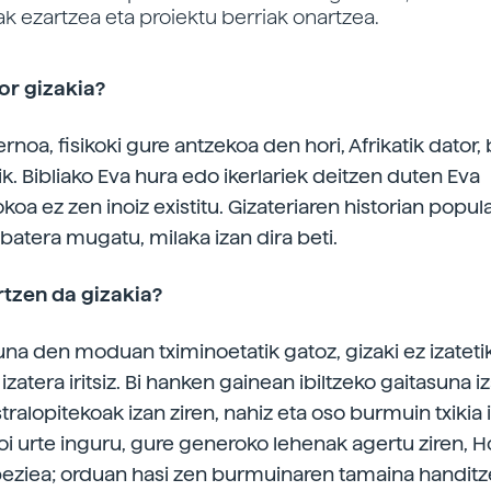
k ezartzea eta proiektu berriak onartzea.
or gizakia?
noa, fisikoki gure antzekoa den hori, Afrikatik dator,
k. Bibliako Eva hura edo ikerlariek deitzen duten Eva
oa ez zen inoiz existitu. Gizateriaren historian popul
 batera mugatu, milaka izan dira beti.
rtzen da gizakia?
na den moduan tximinoetatik gatoz, gizaki ez izatetik
i izatera iritsiz. Bi hanken gainean ibiltzeko gaitasuna 
ralopitekoak izan ziren, nahiz eta oso burmuin txikia 
lioi urte inguru, gure generoko lehenak agertu ziren, 
eziea; orduan hasi zen burmuinaren tamaina handitz