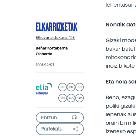
lehentasuna
ELKARRIZKETAK
Nondik dat
Elhuyar aldizkaria: 138
Gizaki moder
bakar bateti
Beñar Kortabarria
Olabarria
mitokondriok
1998-12-01
inoiz bikote
Eta nola so
EU
ES
FR
Beno, ezagu
EN
CA
GA
poliki gizak
lehenak aust
orain bi mi
Partekatu
izeneko esp