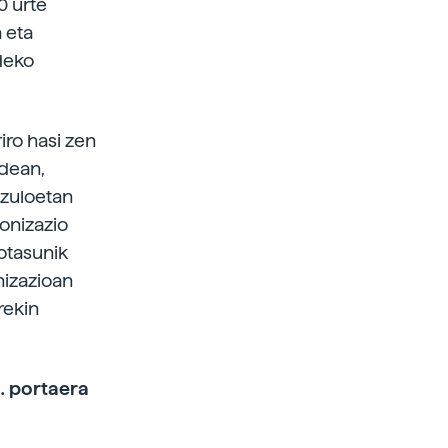
0 urte
a eta
deko
iro hasi zen
ldean,
azuloetan
onizazio
otasunik
nizazioan
rekin
… portaera