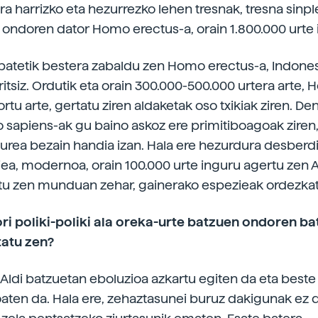
ra harrizko eta hezurrezko lehen tresnak, tresna sin
n ondoren dator Homo erectus-a, orain 1.800.000 urte
batetik bestera zabaldu zen Homo erectus-a, Indonesi
iritsiz. Ordutik eta orain 300.000-500.000 urtera arte,
rtu arte, gertatu ziren aldaketak oso txikiak ziren. De
sapiens-ak gu baino askoz ere primitiboagoak ziren,
rea bezain handia izan. Hala ere hezurdura desberdi
ea, modernoa, orain 100.000 urte inguru agertu zen Af
tu zen munduan zehar, gainerako espezieak ordezkat
ri poliki-poliki ala oreka-urte batzuen ondoren b
tatu zen?
 Aldi batzuetan eboluzioa azkartu egiten da eta best
aten da. Hala ere, zehaztasunei buruz dakigunak ez d