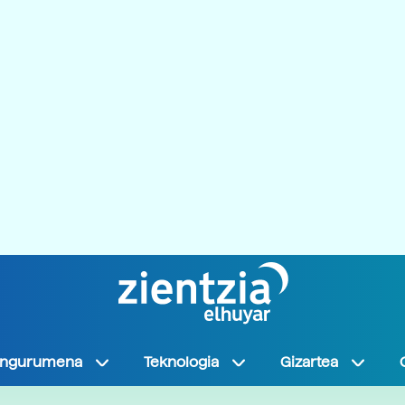
Ingurumena
Teknologia
Gizartea