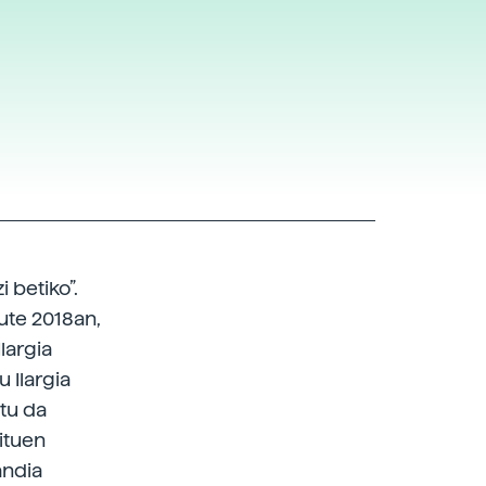
 betiko”.
dute 2018an,
largia
 Ilargia
atu da
zituen
andia