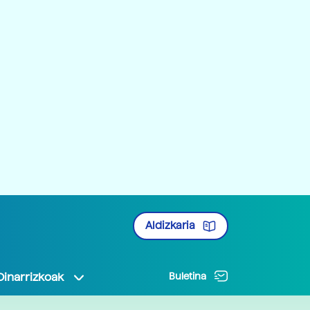
Aldizkaria
Oinarrizkoak
Buletina