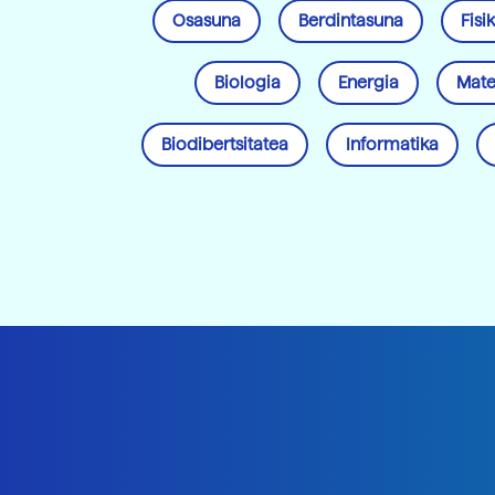
Osasuna
Berdintasuna
Fisi
Biologia
Energia
Mate
Biodibertsitatea
Informatika