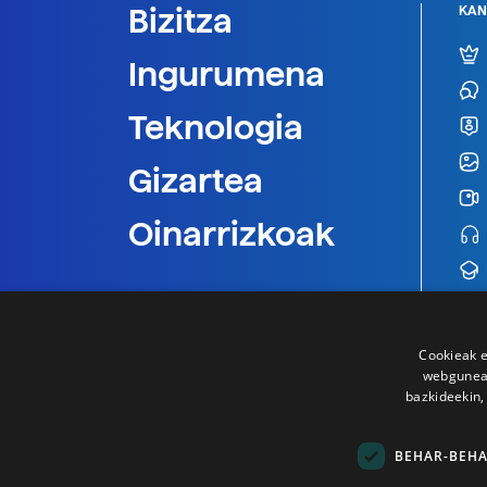
Bizitza
KAN
Ingurumena
Teknologia
Gizartea
Oinarrizkoak
Cookieak e
webgunear
bazkideekin,
BEHAR-BEH