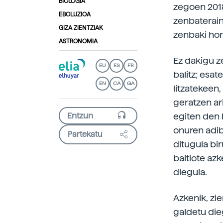
BIOLOGIA
zegoen 2018
EBOLUZIOA
zenbaterain
GIZA ZIENTZIAK
zenbaki ho
ASTRONOMIA
Ez dakigu ze
EU
ES
FR
balitz; esat
EN
CA
GA
litzatekeen,
geratzen ar
egiten den b
onuren adib
Partekatu
ditugula bir
baitiote az
diegula.
Azkenik, zie
galdetu die