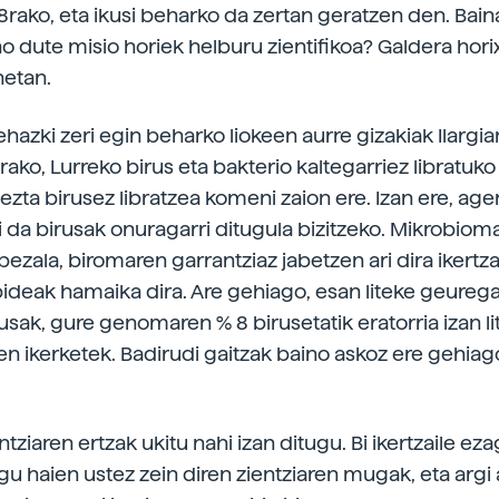
rako, eta ikusi beharko da zertan geratzen den. Bain
o dute misio horiek helburu zientifikoa? Galdera hor
netan.
hazki zeri egin beharko liokeen aurre gizakiak Ilargia
erako, Lurreko birus eta bakterio kaltegarriez libratuko
 ezta birusez libratzea komeni zaion ere. Izan ere, age
i da birusak onuragarri ditugula bizitzeko. Mikrobioma
ezala, biromaren garrantziaz jabetzen ari dira ikertza
ideak hamaika dira. Are gehiago, esan liteke geureg
usak, gure genomaren % 8 birusetatik eratorria izan li
ken ikerketek. Badirudi gaitzak baino askoz ere gehiag
ntziaren ertzak ukitu nahi izan ditugu. Bi ikertzaile ez
gu haien ustez zein diren zientziaren mugak, eta argi 