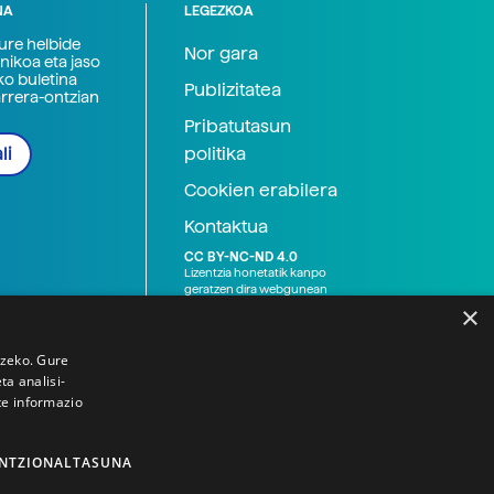
NA
LEGEZKOA
zure helbide
Nor gara
nikoa eta jaso
ko buletina
Publizitatea
arrera-ontzian
Pribatutasun
politika
li
Cookien erabilera
Kontaktua
CC BY-NC-ND 4.0
Lizentzia honetatik kanpo
geratzen dira webgunean
argitaratutako baliabide
×
grafikoak (argazki eta
ilustrazioak), baita Elhuyar ez
den bestelako erakunde eta
tzeko. Gure
norbanakoek idatzitakoak
a analisi-
ere. Kanpo-esteken bidez
te informazio
emandako edukiak esteka
horietan agertzen den
lizentziapean daude,
gehienetan copyright-a
NTZIONALTASUNA