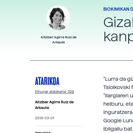
BIOKIMIKAN 
Giza
kan
Aitziber Agirre Ruiz de
Arkaute
ATARIKOA
“Lurra da g
Tsiolkovski 
Elhuyar aldizkaria: 329
“Ilargiaren 
Aitziber Agirre Ruiz de
helburu, et
Arkaute
inguratzera
2018-03-01
Google Lunar
ibilgailu ba