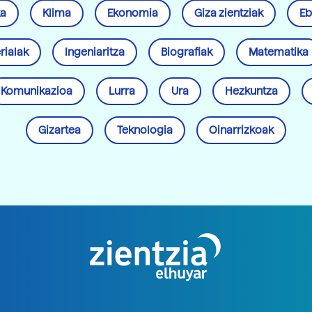
ka
Klima
Ekonomia
Giza zientziak
Eb
rialak
Ingeniaritza
Biografiak
Matematika
Komunikazioa
Lurra
Ura
Hezkuntza
Gizartea
Teknologia
Oinarrizkoak