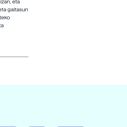
izan, eta
eta gaitasun
teko
ta