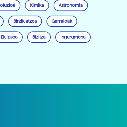
oluzioa
Kimika
Astronomia
Birziklatzea
Garraioak
Eklipsea
Bizitza
Ingurumena