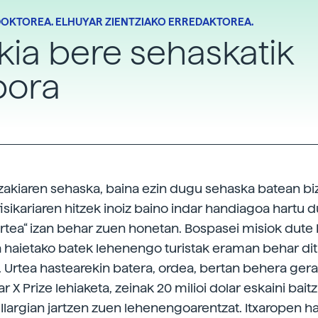
DOKTOREA. ELHUYAR ZIENTZIAKO ERREDAKTOREA.
kia bere sehaskatik
pora
izakiaren sehaska, baina ezin dugu sehaska batean bizi
fisikariaren hitzek inoiz baino indar handiagoa hartu 
urtea“ izan behar zuen honetan. Bospasei misiok dute I
a haietako batek lehenengo turistak eraman behar ditu
. Urtea hastearekin batera, ordea, bertan behera ger
 X Prize lehiaketa, zeinak 20 milioi dolar eskaini bait
t Ilargian jartzen zuen lehenengoarentzat. Itxaropen h