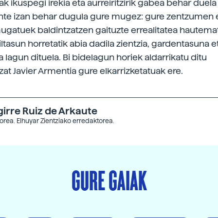
ak ikuspegi irekia eta aurreiritzirik gabea behar duela 
nte izan behar dugula gure mugez: gure zentzumen 
ugatuek baldintzatzen gaituzte errealitatea hautema
ltasun horretatik abia dadila zientzia, gardentasuna e
 lagun dituela. Bi bidelagun horiek aldarrikatu ditu
zat Javier Armentia gure elkarrizketatuak ere.
girre Ruiz de Arkaute
orea. Elhuyar Zientziako erredaktorea.
GURE GAIAK