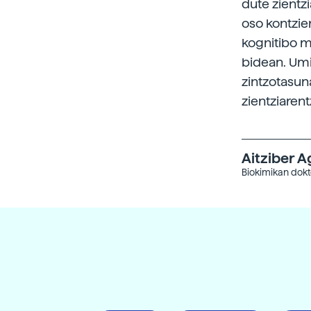
dute zientzi
oso kontzie
kognitibo m
bidean. Umi
zintzotasuna
zientziarent
Aitziber A
Biokimikan dokt