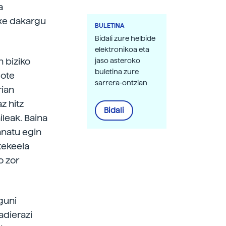
a
ixe dakargu
BULETINA
Bidali zure helbide
elektronikoa eta
n biziko
jaso asteroko
buletina zure
 ote
sarrera-ontzian
rian
z hitz
Bidali
ileak. Baina
anatu egin
tekeela
o zor
aguni
adierazi