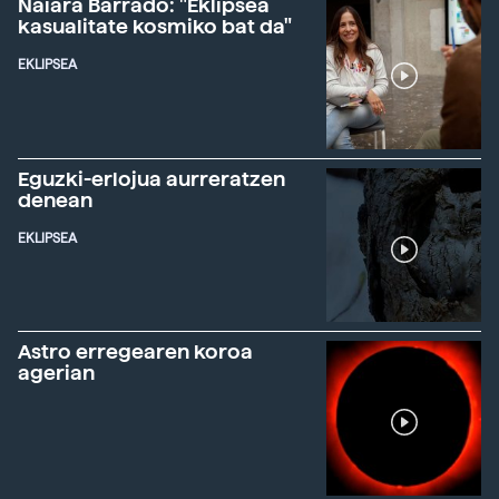
Naiara Barrado: "Eklipsea
kasualitate kosmiko bat da"
EKLIPSEA
Eguzki-erlojua aurreratzen
denean
EKLIPSEA
Astro erregearen koroa
agerian