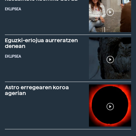
EKLIPSEA
Eguzki-erlojua aurreratzen
denean
EKLIPSEA
Astro erregearen koroa
agerian