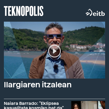
TEKNOPOLIS
Ilargiaren itzalean
Naiara Barrado: "Eklipsea
kasualitate kosmiko bat da"