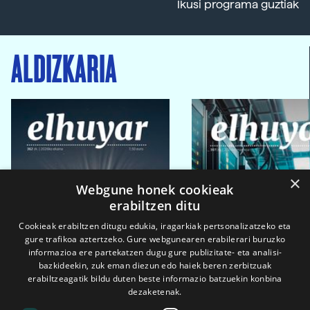
Ikusi programa guztiak
ALDIZKARIA
×
Webgune honek cookieak
erabiltzen ditu
Cookieak erabiltzen ditugu edukia, iragarkiak pertsonalizatzeko eta
gure trafikoa aztertzeko. Gure webgunearen erabilerari buruzko
informazioa ere partekatzen dugu gure publizitate- eta analisi-
bazkideekin, zuk eman diezun edo haiek beren zerbitzuak
erabiltzeagatik bildu duten beste informazio batzuekin konbina
dezaketenak.