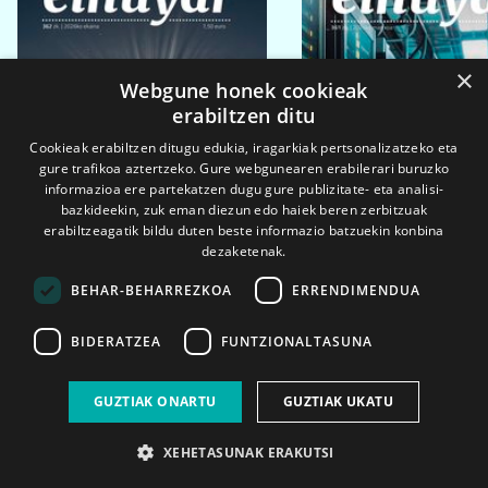
×
Webgune honek cookieak
erabiltzen ditu
Cookieak erabiltzen ditugu edukia, iragarkiak pertsonalizatzeko eta
gure trafikoa aztertzeko. Gure webgunearen erabilerari buruzko
informazioa ere partekatzen dugu gure publizitate- eta analisi-
bazkideekin, zuk eman diezun edo haiek beren zerbitzuak
erabiltzeagatik bildu duten beste informazio batzuekin konbina
dezaketenak.
BEHAR-BEHARREZKOA
ERRENDIMENDUA
BIDERATZEA
FUNTZIONALTASUNA
2026ko eka. 1a
2026ko mar. 1a
GUZTIAK ONARTU
GUZTIAK UKATU
XEHETASUNAK ERAKUTSI