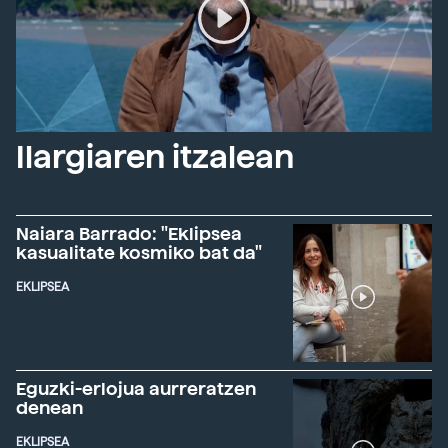
Ilargiaren itzalean
Naiara Barrado: "Eklipsea
kasualitate kosmiko bat da"
EKLIPSEA
Eguzki-erlojua aurreratzen
denean
EKLIPSEA