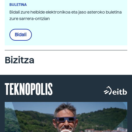
BULETINA
Bidali zure helbide elektronikoa eta jaso asteroko buletina
zure sarrera-ontzian
Bidali
Bizitza
TEKNOPOLIS