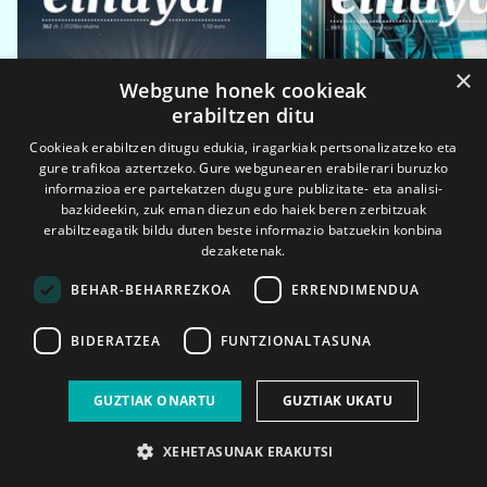
×
Webgune honek cookieak
erabiltzen ditu
Cookieak erabiltzen ditugu edukia, iragarkiak pertsonalizatzeko eta
gure trafikoa aztertzeko. Gure webgunearen erabilerari buruzko
informazioa ere partekatzen dugu gure publizitate- eta analisi-
bazkideekin, zuk eman diezun edo haiek beren zerbitzuak
erabiltzeagatik bildu duten beste informazio batzuekin konbina
dezaketenak.
BEHAR-BEHARREZKOA
ERRENDIMENDUA
BIDERATZEA
FUNTZIONALTASUNA
2026ko eka. 1a
2026ko mar. 1a
GUZTIAK ONARTU
GUZTIAK UKATU
XEHETASUNAK ERAKUTSI