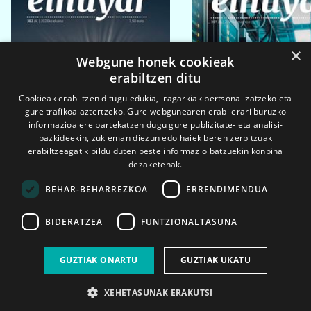
×
Webgune honek cookieak
erabiltzen ditu
Cookieak erabiltzen ditugu edukia, iragarkiak pertsonalizatzeko eta
gure trafikoa aztertzeko. Gure webgunearen erabilerari buruzko
informazioa ere partekatzen dugu gure publizitate- eta analisi-
bazkideekin, zuk eman diezun edo haiek beren zerbitzuak
erabiltzeagatik bildu duten beste informazio batzuekin konbina
dezaketenak.
BEHAR-BEHARREZKOA
ERRENDIMENDUA
BIDERATZEA
FUNTZIONALTASUNA
2026ko eka. 1a
2026ko mar. 1a
GUZTIAK ONARTU
GUZTIAK UKATU
XEHETASUNAK ERAKUTSI