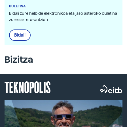
BULETINA
Bidali zure helbide elektronikoa eta jaso asteroko buletina
zure sarrera-ontzian
Bidali
Bizitza
TEKNOPOLIS