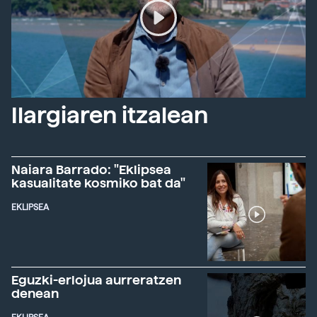
Ilargiaren itzalean
Naiara Barrado: "Eklipsea
kasualitate kosmiko bat da"
EKLIPSEA
Eguzki-erlojua aurreratzen
denean