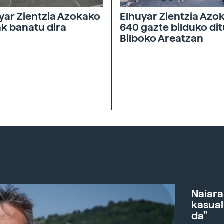
yar Zientzia Azokako
Elhuyar Zientzia Azo
ak banatu dira
640 gazte bilduko di
Bilboko Areatzan
Naiara
kasual
da"