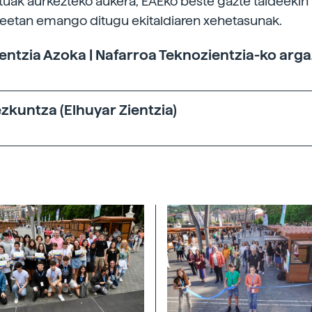
tuak aurkezteko aukera, EAEko beste gazte taldeekin 
eetan emango ditugu ekitaldiaren xehetasunak.
ientzia Azoka | Nafarroa Teknozientzia-ko
arga
kuntza (Elhuyar Zientzia)