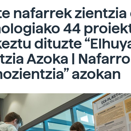
e nafarrek zientzia
ologiako 44 proiek
eztu dituzte “Elhuy
tzia Azoka | Nafarr
ozientzia” azokan