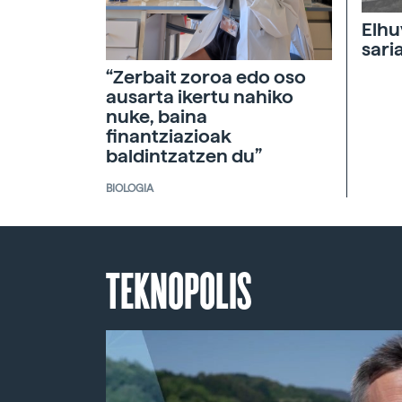
Elhu
sari
“Zerbait zoroa edo oso
ausarta ikertu nahiko
nuke, baina
finantziazioak
baldintzatzen du”
BIOLOGIA
TEKNOPOLIS