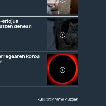
-erlojua
ratzen denean
erregearen koroa
n
Ikusi programa guztiak