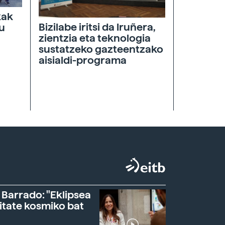
kak
Bizilabe iritsi da Iruñera,
tu
zientzia eta teknologia
sustatzeko gazteentzako
aisialdi-programa
 Barrado: "Eklipsea
itate kosmiko bat