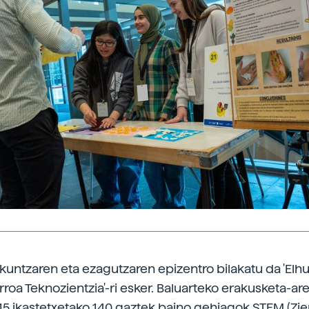
ikuntzaren eta ezagutzaren epizentro bilakatu da 'Elhu
rroa Teknozientzia'-ri esker. Baluarteko erakusketa-ar
15 ikastetxetako 140 gaztek baino gehiagok STEM (Zien