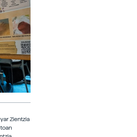
yar Zientzia
etoan
tzia,