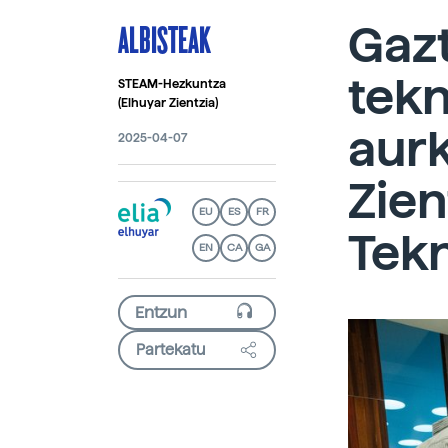
ALBISTEAK
Gazt
tekn
STEAM-Hezkuntza
(Elhuyar Zientzia)
aurk
2025-04-07
Zien
EU
ES
FR
Tekn
EN
CA
GA
Partekatu