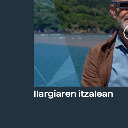
Ilargiaren itzalean