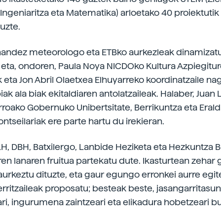
 Ingeniaritza eta Matematika) arloetako 40 proiektutik
uzte.
nandez meteorologo eta ETBko aurkezleak dinamizat
, eta, ondoren, Paula Noya NICDOko Kultura Azpiegitu
 eta Jon Abril Olaetxea Elhuyarreko koordinatzaile nag
iak ala biak ekitaldiaren antolatzaileak. Halaber, Juan 
rroako Gobernuko Unibertsitate, Berrikuntza eta Eral
ontseilariak ere parte hartu du irekieran.
LH, DBH, Batxilergo, Lanbide Heziketa eta Hezkuntza 
ren lanaren fruitua partekatu dute. Ikasturtean zehar 
aurkeztu dituzte, eta gaur egungo erronkei aurre egi
rritzaileak proposatu; besteak beste, jasangarritasun
ari, ingurumena zaintzeari eta elikadura hobetzeari b