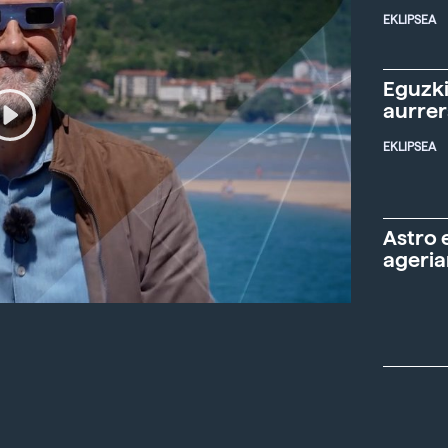
EKLIPSEA
Eguzki
aurre
EKLIPSEA
Astro 
ageria