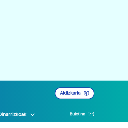
Aldizkaria
Oinarrizkoak
Buletina