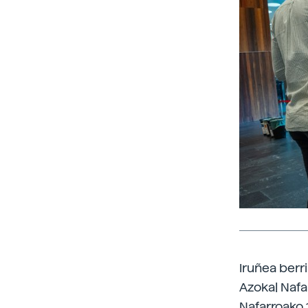
Iruñea berr
Azoka| Nafa
Nafarroako 