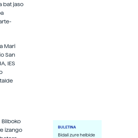
 bat jaso
oa
arte-
a Mari
io San
A, IES
o
talde
 Bilboko
BULETINA
re izango
Bidali zure helbide