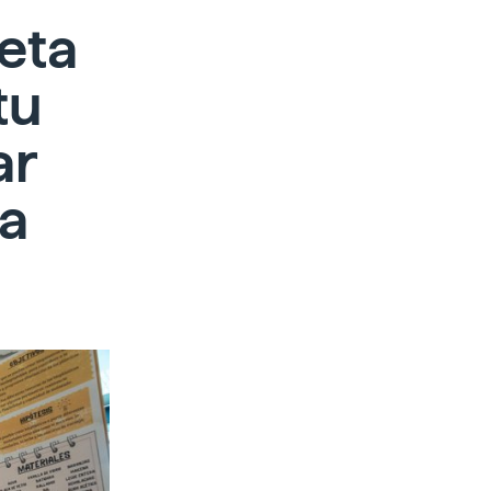
 eta
tu
ar
oa