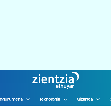
Ingurumena
Teknologia
Gizartea