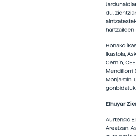
Jardunaldia
du, zientzi
aintzateste
hartzaileen 
Honako ikas
Ikastola, A
Cernin, CEE
Mendillorri 
Monjardín, 
gonbidatuk 
Elhuyar Zie
Aurtengo
E
Areatzan. A