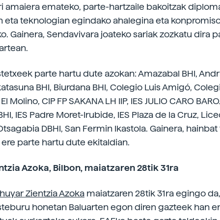
ri amaiera emateko, parte-hartzaile bakoitzak diploma
an eta teknologian egindako ahalegina eta konpromis
ko. Gainera, Sendavivara joateko sariak zozkatu dira p
artean.
tetxeek parte hartu dute azokan: Amazabal BHI, Andr
skatasuna BHI, Biurdana BHI, Colegio Luis Amigó, Coleg
 El Molino, CIP FP SAKANA LH IIP, IES JULIO CARO BAROJ
BHI, IES Padre Moret-Irubide, IES Plaza de la Cruz, Lice
Otsagabia DBHI, San Fermin Ikastola. Gainera, hainbat 
ere parte hartu dute ekitaldian.
ntzia Azoka, Bilbon, maiatzaren 28tik 31ra
lhuyar Zientzia Azoka
maiatzaren 28tik 31ra egingo da,
steburu honetan Baluarten egon diren gazteek han e