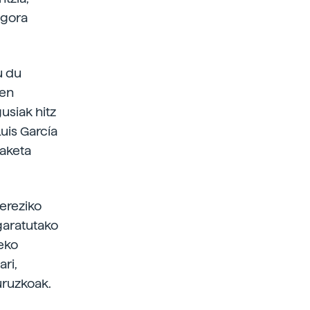
 gora
u du
ren
usiak hitz
Luis García
daketa
Bereziko
garatutako
teko
ari,
uruzkoak.