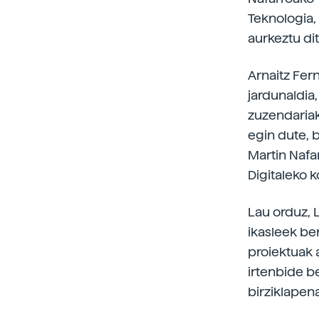
Teknologia,
aurkeztu dit
Arnaitz Fer
jardunaldia
zuzendariak
egin dute, b
Martin Nafa
Digitaleko k
Lau orduz, 
ikasleek be
proiektuak 
irtenbide be
birziklapen