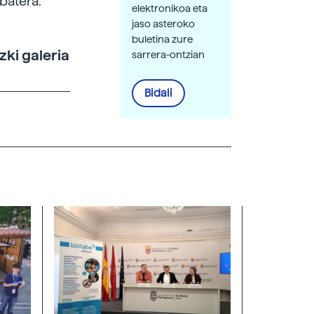
batera.
elektronikoa eta
jaso asteroko
buletina zure
zki galeria
sarrera-ontzian
Bidali