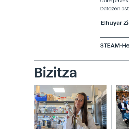
dute proiek
Datozen ast
Elhuyar Z
STEAM-Hez
Bizitza