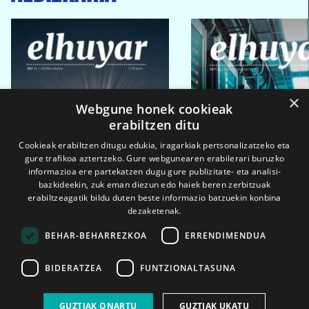
×
Webgune honek cookieak
erabiltzen ditu
Cookieak erabiltzen ditugu edukia, iragarkiak pertsonalizatzeko eta
gure trafikoa aztertzeko. Gure webgunearen erabilerari buruzko
informazioa ere partekatzen dugu gure publizitate- eta analisi-
bazkideekin, zuk eman diezun edo haiek beren zerbitzuak
erabiltzeagatik bildu duten beste informazio batzuekin konbina
dezaketenak.
BEHAR-BEHARREZKOA
ERRENDIMENDUA
BIDERATZEA
FUNTZIONALTASUNA
2026ko eka. 1a
2026ko mar. 1a
GUZTIAK ONARTU
GUZTIAK UKATU