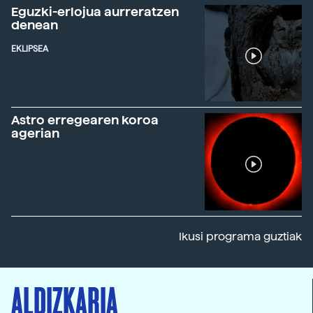
Eguzki-erlojua aurreratzen
denean
EKLIPSEA
Astro erregearen koroa
agerian
Ikusi programa guztiak
ALDIZKARIA