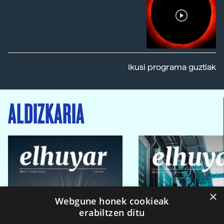
Ikusi programa guztiak
ALDIZKARIA
×
Webgune honek cookieak
erabiltzen ditu