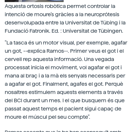
Aquesta ortosis robòtica permet controlar la
intenció de moure's gràcies a la neuroprótesis
desenvolupada entre la Universitat de Tübing i la
Fundació Fatronik. Ed. : Universitat de Tübingen.
"La tasca és un motor visual, per exemple, agafar
un got, --explica Ramos--. Primer veus el got i el
cervell rep aquesta informació. Una vegada
processat inicia el moviment, vol agafar el got i
mana al braç i a la mà els senyals necessaris per
a agafar el got. Finalment, agafes el got. Perquè
nosaltres estimulem aquests elements a través
del BCI durant un mes. I el que busquem és que
passat aquest temps el pacient sigui capaç de
moure el múscul pel seu compte".