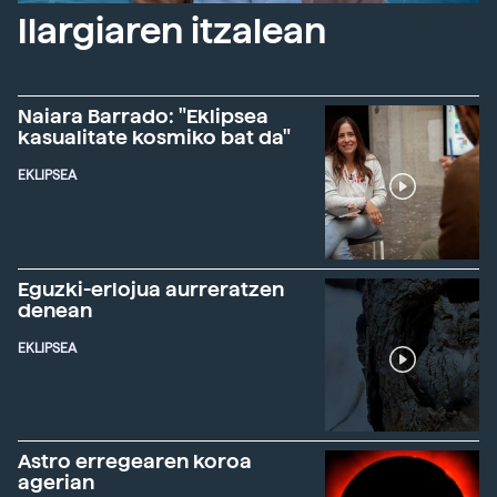
Ilargiaren itzalean
Naiara Barrado: "Eklipsea
kasualitate kosmiko bat da"
EKLIPSEA
Eguzki-erlojua aurreratzen
denean
EKLIPSEA
Astro erregearen koroa
agerian