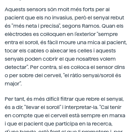
Aquests sensors són molt més forts per al
pacient que els no invasius, però el senyal rebut
és "més neta i precisa", segons Ramos. Quan els
elèctrodes es col·loquen en l'exterior "sempre
entra el soroll, és fàcil moure una mica al pacient,
tocar els cables o aixecar les celles i aquests
senyals poden cobrir el que nosaltres volem
detectar". Per contra, si es col·loca el sensor dins
o per sobre del cervell, "el ràtio senyal/soroll és
major".
Per tant, és més difícil filtrar que rebre el senyal,
és a dir, "llevar el soroll" i interpretar-la. "Cal tenir
en compte que el cervell està sempre en marxa
i que el pacient que participa en la recerca,
d'una banda, està fent el que li prometem i, per