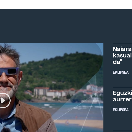
Naiara
kasual
da"
EKLIPSEA
Eguzki
aurre
EKLIPSEA