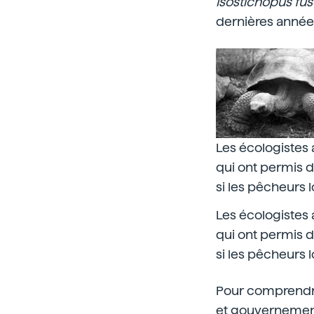
Isostichopus
fus
dernières années
Les écologistes 
qui ont permis 
si les pêcheurs l
Les écologistes 
qui ont permis 
si les pêcheurs l
Pour comprendre 
et gouvernement