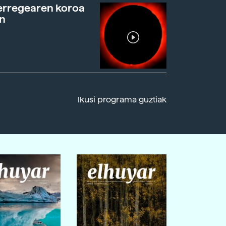
erregearen koroa
n
Ikusi programa guztiak