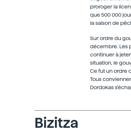
proroger la lice
que 500 000 jour
la saison de pêc
Sur ordre du gou
décembre. Les pê
continuer à jeter
situation, le go
Ce fut un ordre 
Tous conviennent
Dordokas s'écha
Bizitza