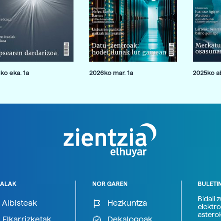
ko eka. 1a
2026ko mar. 1a
2025ko ab
ALAK
NOR GAREN
BULETI
Bidali 
Albisteak
Hezkuntza
elektro
astero
Elkarrizketak
Dekalogoak