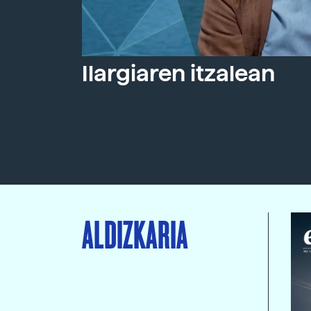
Ilargiaren itzalean
ALDIZKARIA