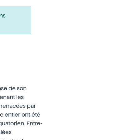
ns
base de son
enant les
 menacées par
e entier ont été
uatorien. Entre-
elées