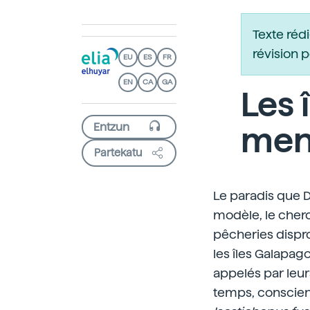
Texte réd
révision 
EU
ES
FR
EN
CA
GA
Les 
men
Partekatu
Le paradis que D
modèle, le cher
pêcheries dispr
les îles Galapag
appelés par leur
temps, conscient