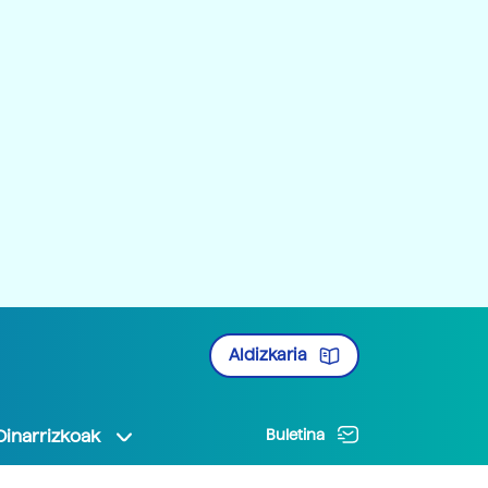
Aldizkaria
Oinarrizkoak
Buletina