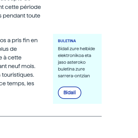
nt cette période
ns pendant toute
s a pris fin en
BULETINA
plus de
Bidali zure helbide
elektronikoa eta
e à cette
jaso asteroko
ant neuf mois.
buletina zure
 touristiques.
sarrera-ontzian
 ce temps, les
Bidali