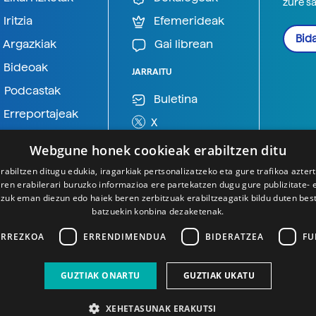
zure s
Iritzia
Efemerideak
Bida
Argazkiak
Gai librean
Bideoak
JARRAITU
Podcastak
Buletina
Erreportajeak
X
BlueSky
Webgune honek cookieak erabiltzen ditu
Mastodon
rabiltzen ditugu edukia, iragarkiak pertsonalizatzeko eta gure trafikoa azter
en erabilerari buruzko informazioa ere partekatzen dugu gure publizitate- et
Telegram
 zuk eman diezun edo haiek beren zerbitzuak erabiltzeagatik bildu duten bes
batzuekin konbina dezaketenak.
ARREZKOA
ERRENDIMENDUA
BIDERATZEA
FU
GUZTIAK ONARTU
GUZTIAK UKATU
XEHETASUNAK ERAKUTSI