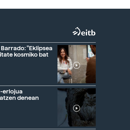
 Barrado: "Eklipsea
itate kosmiko bat
-erlojua
ratzen denean