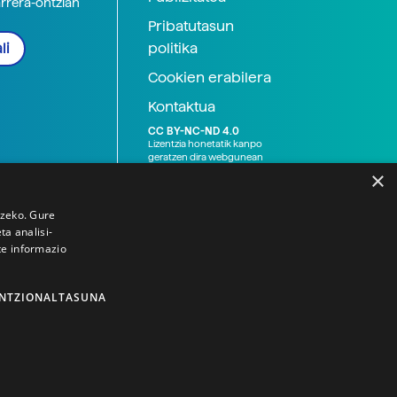
arrera-ontzian
Pribatutasun
politika
li
Cookien erabilera
Kontaktua
CC BY-NC-ND 4.0
Lizentzia honetatik kanpo
geratzen dira webgunean
argitaratutako baliabide
×
grafikoak (argazki eta
ilustrazioak), baita Elhuyar ez
den bestelako erakunde eta
tzeko. Gure
norbanakoek idatzitakoak
a analisi-
ere. Kanpo-esteken bidez
te informazio
emandako edukiak esteka
horietan agertzen den
lizentziapean daude,
gehienetan copyright-a
NTZIONALTASUNA