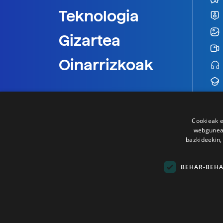
Teknologia
Gizartea
Oinarrizkoak
Cookieak e
webgunear
bazkideekin,
BEHAR-BEH