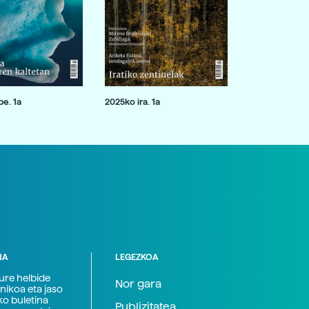
e. 1a
2025ko ira. 1a
NA
LEGEZKOA
zure helbide
Nor gara
nikoa eta jaso
ko buletina
Publizitatea