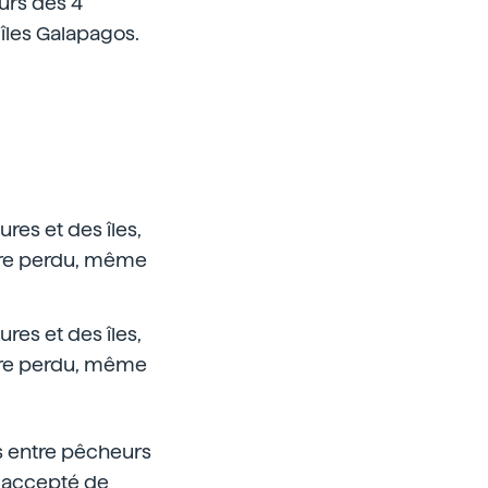
ours des 4
 îles Galapagos.
res et des îles,
tre perdu, même
res et des îles,
tre perdu, même
ts entre pêcheurs
a accepté de