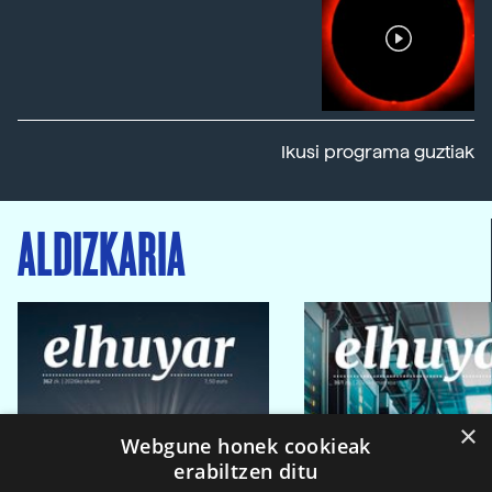
Ikusi programa guztiak
ALDIZKARIA
×
Webgune honek cookieak
erabiltzen ditu