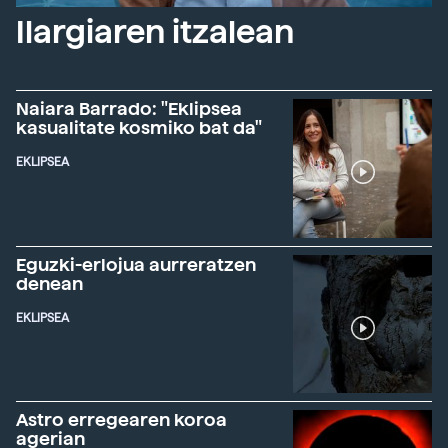
Ilargiaren itzalean
Naiara Barrado: "Eklipsea
kasualitate kosmiko bat da"
EKLIPSEA
Eguzki-erlojua aurreratzen
denean
EKLIPSEA
Astro erregearen koroa
agerian