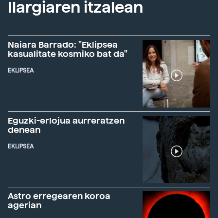
Ilargiaren itzalean
Naiara Barrado: "Eklipsea
kasualitate kosmiko bat da"
EKLIPSEA
Eguzki-erlojua aurreratzen
denean
EKLIPSEA
Astro erregearen koroa
agerian