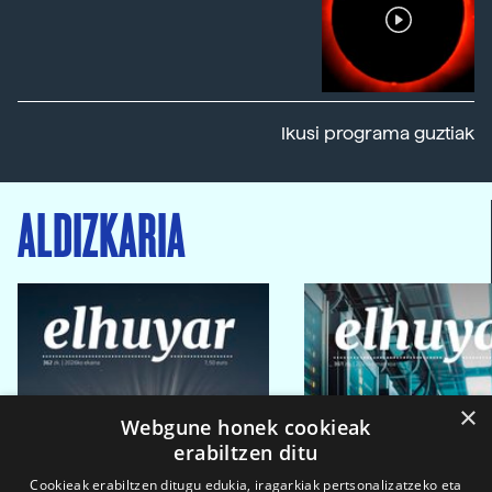
Ikusi programa guztiak
ALDIZKARIA
×
Webgune honek cookieak
erabiltzen ditu
Cookieak erabiltzen ditugu edukia, iragarkiak pertsonalizatzeko eta