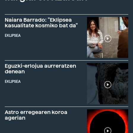
Naiara Barrado: "Eklipsea
kasualitate kosmiko bat da"
EKLIPSEA
Eguzki-erlojua aurreratzen
denean
EKLIPSEA
Astro erregearen koroa
agerian