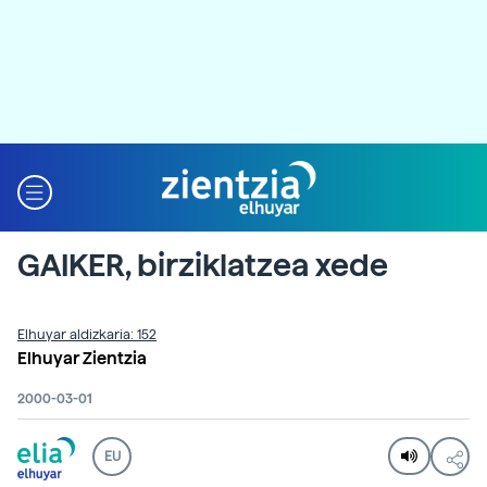
GAIKER, birziklatzea xede
Elhuyar aldizkaria: 152
Elhuyar Zientzia
2000-03-01
EU