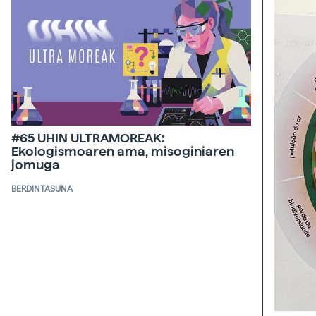
#65 UHIN ULTRAMOREAK:
Ekologismoaren ama, misoginiaren
jomuga
BERDINTASUNA