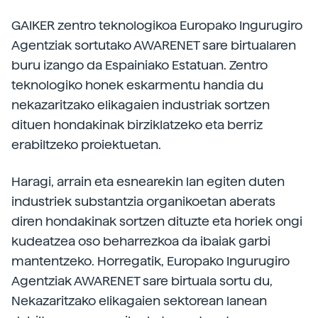
GAIKER zentro teknologikoa Europako Ingurugiro
Agentziak sortutako AWARENET sare birtualaren
buru izango da Espainiako Estatuan. Zentro
teknologiko honek eskarmentu handia du
nekazaritzako elikagaien industriak sortzen
dituen hondakinak birziklatzeko eta berriz
erabiltzeko proiektuetan.
Haragi, arrain eta esnearekin lan egiten duten
industriek substantzia organikoetan aberats
diren hondakinak sortzen dituzte eta horiek ongi
kudeatzea oso beharrezkoa da ibaiak garbi
mantentzeko. Horregatik, Europako Ingurugiro
Agentziak AWARENET sare birtuala sortu du,
Nekazaritzako elikagaien sektorean lanean