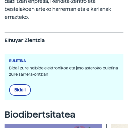
dabiltzan enpresa, ikerketa-zentro eta
bestelakoen arteko harreman eta elkarlanak
errazteko.
Elhuyar Zientzia
BULETINA
Bidali zure helbide elektronikoa eta jaso asteroko buletina
zure sarrera-ontzian
Bidali
Biodibertsitatea