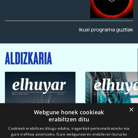
Ikusi programa guztiak
ALDIZKARIA
×
Webgune honek cookieak
erabiltzen ditu
Cookieak erabiltzen ditugu edukia, iragarkiak pertsonalizatzeko eta
gure trafikoa aztertzeko. Gure webgunearen erabilerari buruzko