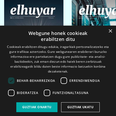
×
Webgune honek cookieak
erabiltzen ditu
Cookieak erabiltzen ditugu edukia, iragarkiak pertsonalizatzeko eta
gure trafikoa aztertzeko. Gure webgunearen erabilerari buruzko
informazioa ere partekatzen dugu gure publizitate- eta analisi-
bazkideekin, zuk eman diezun edo haiek beren zerbitzuak
erabiltzeagatik bildu duten beste informazio batzuekin konbina
dezaketenak.
BEHAR-BEHARREZKOA
ERRENDIMENDUA
BIDERATZEA
FUNTZIONALTASUNA
2026ko eka. 1a
2026ko mar. 1a
GUZTIAK ONARTU
GUZTIAK UKATU