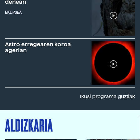
denean
EKLIPSEA
Astro erregearen koroa
agerian
Ikusi programa guztiak
ALDIZKARIA