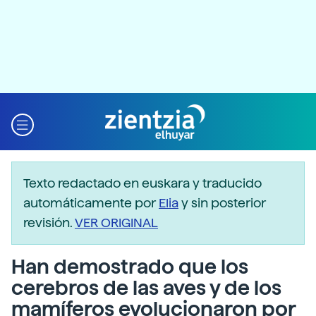
Texto redactado en euskara y traducido
automáticamente por
Elia
y sin posterior
revisión.
VER ORIGINAL
Han demostrado que los
cerebros de las aves y de los
mamíferos evolucionaron por