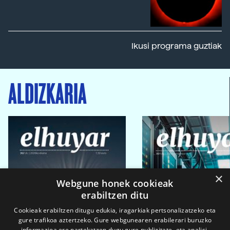
Ikusi programa guztiak
ALDIZKARIA
×
Webgune honek cookieak
erabiltzen ditu
Cookieak erabiltzen ditugu edukia, iragarkiak pertsonalizatzeko eta
gure trafikoa aztertzeko. Gure webgunearen erabilerari buruzko
informazioa ere partekatzen dugu gure publizitate- eta analisi-