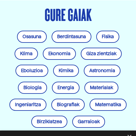
GURE GAIAK
Osasuna
Berdintasuna
Fisika
Klima
Ekonomia
Giza zientziak
Eboluzioa
Kimika
Astronomia
Biologia
Energia
Materialak
Ingeniaritza
Biografiak
Matematika
Birziklatzea
Garraioak