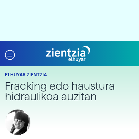
ELHUYAR ZIENTZIA
Fracking edo haustura
hidraulikoa auzitan