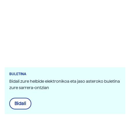
BULETINA
Bidali zure helbide elektronikoa eta jaso asteroko buletina
zure sarrera-ontzian
Bidali