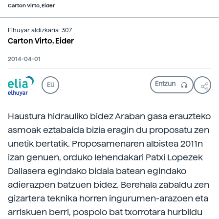
Carton Virto, Eider
Elhuyar aldizkaria: 307
Carton Virto, Eider
2014-04-01
EU
Haustura hidrauliko bidez Araban gasa erauzteko
asmoak eztabaida bizia eragin du proposatu zen
unetik bertatik. Proposamenaren albistea 2011n
izan genuen, orduko lehendakari Patxi Lopezek
Dallasera egindako bidaia batean egindako
adierazpen batzuen bidez. Berehala zabaldu zen
gizartera teknika horren ingurumen-arazoen eta
arriskuen berri, pospolo bat txorrotara hurbildu