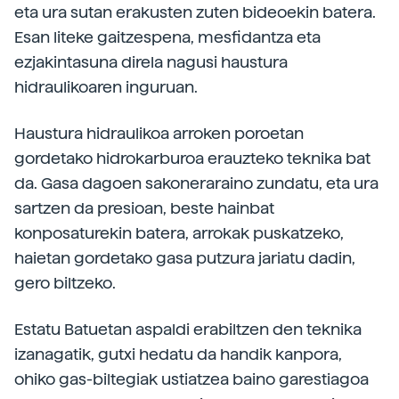
eta ura sutan erakusten zuten bideoekin batera.
Esan liteke gaitzespena, mesfidantza eta
ezjakintasuna direla nagusi haustura
hidraulikoaren inguruan.
Haustura hidraulikoa arroken poroetan
gordetako hidrokarburoa erauzteko teknika bat
da. Gasa dagoen sakoneraraino zundatu, eta ura
sartzen da presioan, beste hainbat
konposaturekin batera, arrokak puskatzeko,
haietan gordetako gasa putzura jariatu dadin,
gero biltzeko.
Estatu Batuetan aspaldi erabiltzen den teknika
izanagatik, gutxi hedatu da handik kanpora,
ohiko gas-biltegiak ustiatzea baino garestiagoa