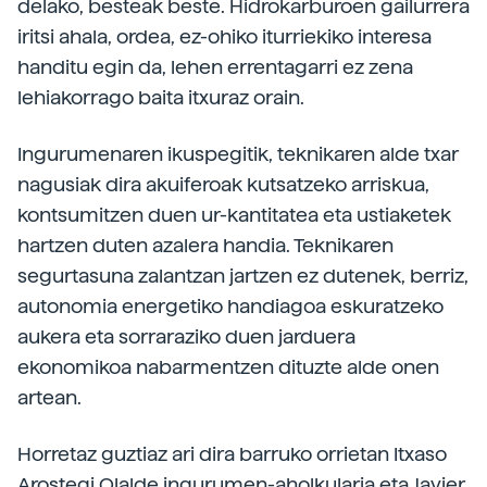
delako, besteak beste. Hidrokarburoen gailurrera
iritsi ahala, ordea, ez-ohiko iturriekiko interesa
handitu egin da, lehen errentagarri ez zena
lehiakorrago baita itxuraz orain.
Ingurumenaren ikuspegitik, teknikaren alde txar
nagusiak dira akuiferoak kutsatzeko arriskua,
kontsumitzen duen ur-kantitatea eta ustiaketek
hartzen duten azalera handia. Teknikaren
segurtasuna zalantzan jartzen ez dutenek, berriz,
autonomia energetiko handiagoa eskuratzeko
aukera eta sorraraziko duen jarduera
ekonomikoa nabarmentzen dituzte alde onen
artean.
Horretaz guztiaz ari dira barruko orrietan Itxaso
Arostegi Olalde ingurumen-aholkularia eta Javier