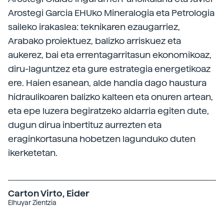
Arostegi Garcia EHUko Mineralogia eta Petrologia
saileko irakaslea: teknikaren ezaugarriez,
Arabako proiektuez, balizko arriskuez eta
aukerez, bai eta errentagarritasun ekonomikoaz,
diru-laguntzez eta gure estrategia energetikoaz
ere. Haien esanean, alde handia dago haustura
hidraulikoaren balizko kalteen eta onuren artean,
eta epe luzera begiratzeko aldarria egiten dute,
dugun dirua inbertituz aurrezten eta
eraginkortasuna hobetzen lagunduko duten
ikerketetan.
Carton Virto, Eider
Elhuyar Zientzia