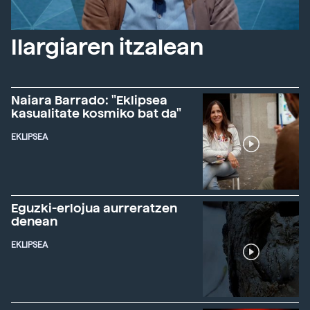
Ilargiaren itzalean
Naiara Barrado: "Eklipsea
kasualitate kosmiko bat da"
EKLIPSEA
Eguzki-erlojua aurreratzen
denean
EKLIPSEA