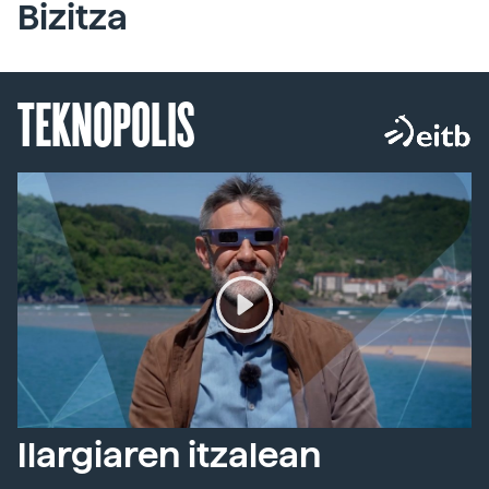
Bizitza
TEKNOPOLIS
Ilargiaren itzalean