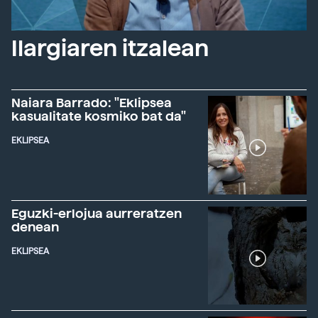
Ilargiaren itzalean
Naiara Barrado: "Eklipsea
kasualitate kosmiko bat da"
EKLIPSEA
Eguzki-erlojua aurreratzen
denean
EKLIPSEA