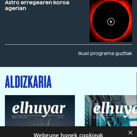
Astro erregearen koroa
agerian
Ikusi programa guztiak
ALDIZKARIA
×
Webgune honek cookieak