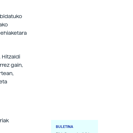
nbidatuko
iako
lehiaketara
 Hitzaldi
rez gain,
rtean,
eta
riak
BULETINA