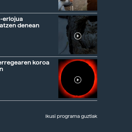
-erlojua
ratzen denean
erregearen koroa
n
Ikusi programa guztiak