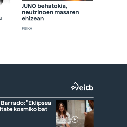
JUNO behatokia,
neutrinoen masaren
u
ehizean
FISIKA
 Barrado: "Eklipsea
itate kosmiko bat