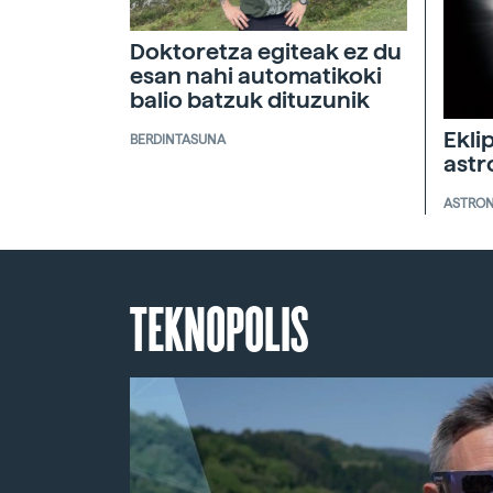
Doktoretza egiteak ez du
esan nahi automatikoki
balio batzuk dituzunik
Ekli
BERDINTASUNA
ast
ASTRO
TEKNOPOLIS