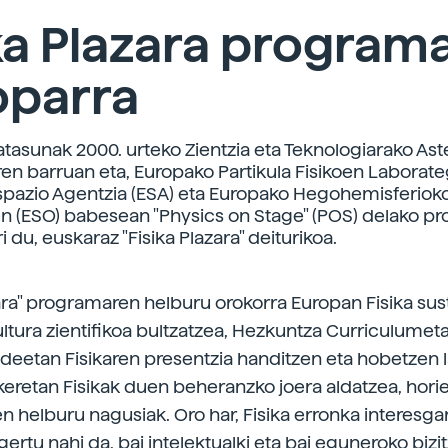
ka Plazara program
oparra
tasunak 2000. urteko Zientzia eta Teknologiarako Ast
en barruan eta, Europako Partikula Fisikoen Laborate
pazio Agentzia (ESA) eta Europako Hegohemisferiok
n (ESO) babesean "Physics on Stage" (POS) delako p
i du, euskaraz "Fisika Plazara" deiturikoa.
zara" programaren helburu orokorra Europan Fisika sus
ultura zientifikoa bultzatzea, Hezkuntza Curriculumeta
eetan Fisikaren presentzia handitzen eta hobetzen 
keretan Fisikak duen beheranzko joera aldatzea, horie
 helburu nagusiak. Oro har, Fisika erronka interesgar
gertu nahi da, bai intelektualki eta bai eguneroko bizi