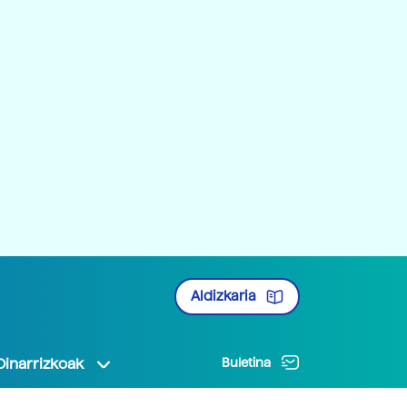
Aldizkaria
Oinarrizkoak
Buletina