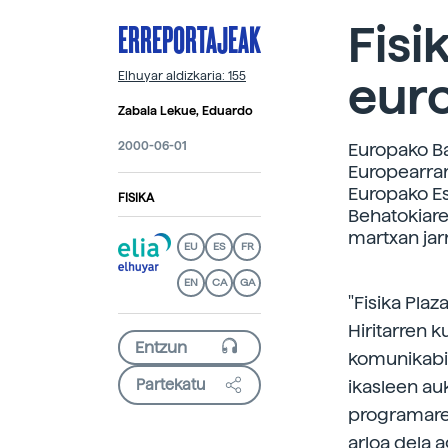
ERREPORTAJEAK
Fisi
eur
Elhuyar aldizkaria: 155
Zabala Lekue, Eduardo
2000-06-01
Europako Ba
Europearrar
Europako Es
FISIKA
Behatokiare
martxan jarr
EU
ES
FR
EN
CA
GA
"Fisika Pla
Hiritarren k
komunikabid
Partekatu
ikasleen au
programaren
arloa dela a