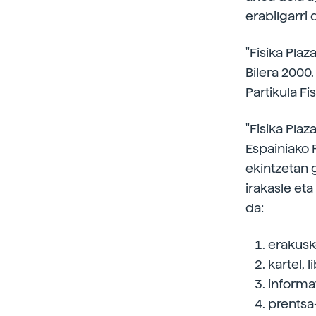
erabilgarri 
"Fisika Pla
Bilera 2000
Partikula F
"Fisika Pla
Espainiako 
ekintzetan 
irakasle eta
da:
erakuske
kartel, 
informat
prentsa