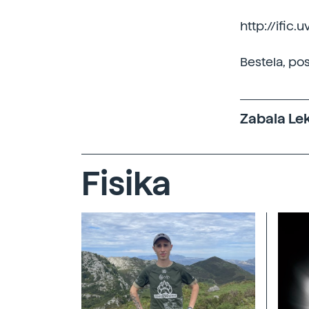
http://ific
Bestela, po
Zabala Le
Fisika