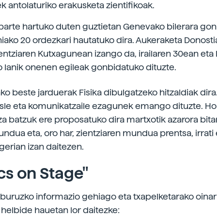
 antolaturiko erakusketa zientifikoak.
parte hartuko duten guztietan Genevako bilerara go
niako 20 ordezkari hautatuko dira. Aukeraketa Donost
ntziaren Kutxagunean izango da, irailaren 30ean eta 
o lanik onenen egileak gonbidatuko dituzte.
ko beste jarduerak Fisika dibulgatzeko hitzaldiak dira.
asle eta komunikatzaile ezagunek emango dituzte. Hor
za batzuk ere proposatuko dira martxotik azarora bita
ndua eta, oro har, zientziaren mundua prentsa, irrati 
gerian izan daitezen.
cs on Stage"
buruzko informazio gehiago eta txapelketarako oinar
 helbide hauetan lor daitezke: