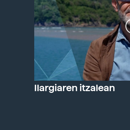
Ilargiaren itzalean