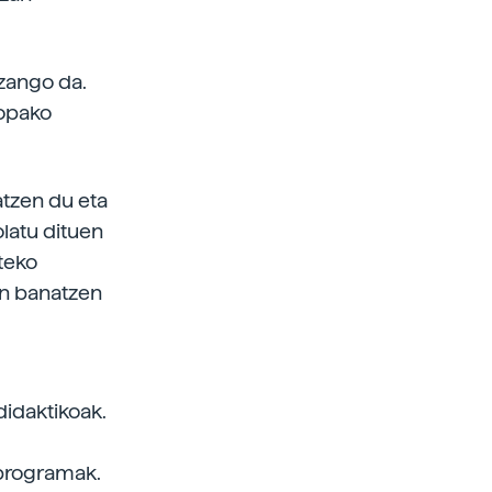
izango da.
ropako
atzen du eta
olatu dituen
ateko
tan banatzen
didaktikoak.
-programak.