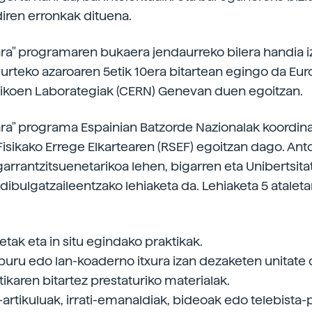
diren erronkak dituena.
zara" programaren bukaera jendaurreko bilera handia 
. urteko azaroaren 5etik 10era bitartean egingo da Eu
isikoen Laborategiak (CERN) Genevan duen egoitzan.
zara" programa Espainian Batzorde Nazionalak koordin
Fisikako Errege Elkartearen (RSEF) egoitzan dago. Ant
garrantzitsuenetarikoa lehen, bigarren eta Unibertsit
 dibulgatzaileentzako lehiaketa da. Lehiaketa 5 atale
tak eta in situ egindako praktikak.
liburu edo lan-koaderno itxura izan dezaketen unitate 
ikaren bitartez prestaturiko materialak.
-artikuluak, irrati-emanaldiak, bideoak edo telebista