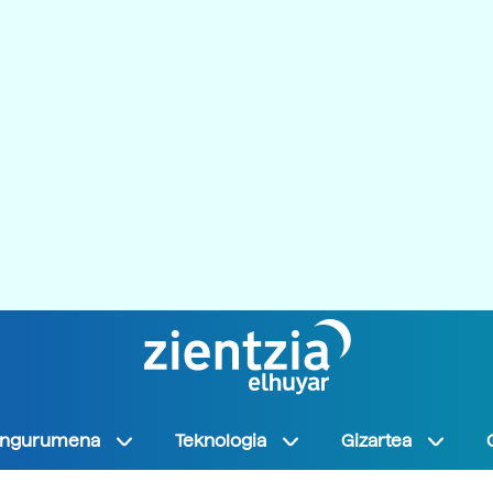
Ingurumena
Teknologia
Gizartea