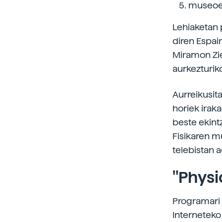
museoek
Lehiaketan 
diren Espai
Miramon Zie
aurkezturik
Aurreikusita
horiek irak
beste ekint
Fisikaren mu
telebistan a
"Physi
Programari 
Interneteko