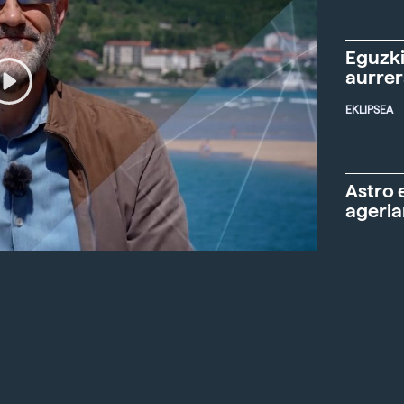
Eguzki
aurre
EKLIPSEA
Astro 
ageria