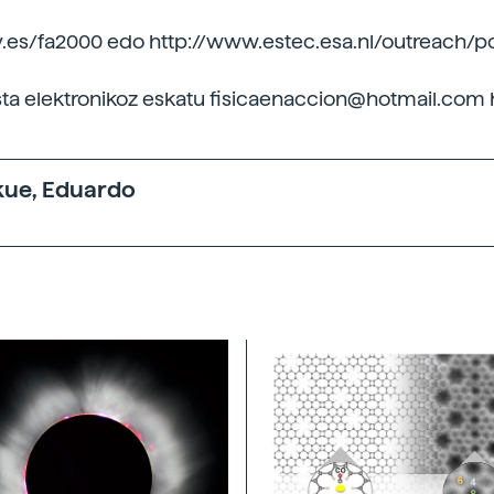
.uv.es/fa2000 edo http://www.estec.esa.nl/outreach/p
sta elektronikoz eskatu fisicaenaccion@hotmail.com 
kue, Eduardo