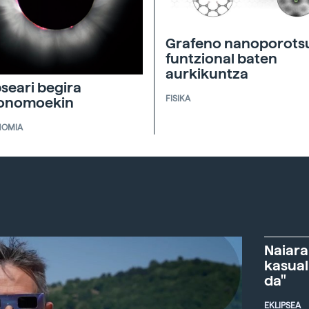
Grafeno nanoporots
funtzional baten
aurkikuntza
pseari begira
FISIKA
ronomoekin
NOMIA
Naiara
kasual
da"
EKLIPSEA