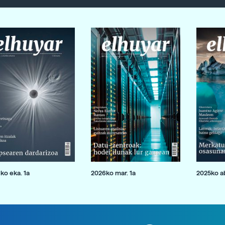
ko eka. 1a
2026ko mar. 1a
2025ko ab