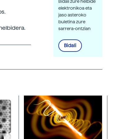
Bidali zure helbide
elektronikoa eta
os.
jaso asteroko
buletina zure
helbidera.
sarrera-ontzian
Bidali