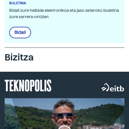
BULETINA
Bidali zure helbide elektronikoa eta jaso asteroko buletina
zure sarrera-ontzian
Bidali
Bizitza
TEKNOPOLIS