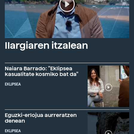
Ilargiaren itzalean
Naiara Barrado: "Eklipsea
kasualitate kosmiko bat da"
EKLIPSEA
Eguzki-erlojua aurreratzen
denean
EKLIPSEA