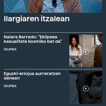
Ilargiaren itzalean
Naiara Barrado: "Eklipsea
kasualitate kosmiko bat da"
EKLIPSEA
Eguzki-erlojua aurreratzen
denean
EKLIPSEA