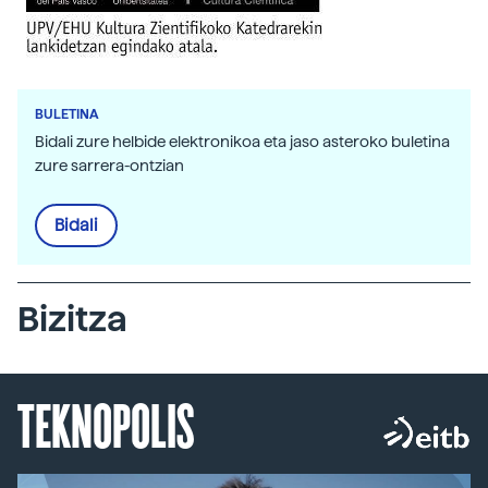
BULETINA
Bidali zure helbide elektronikoa eta jaso asteroko buletina
zure sarrera-ontzian
Bidali
Bizitza
TEKNOPOLIS