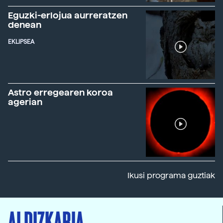
Eguzki-erlojua aurreratzen
denean
EKLIPSEA
Astro erregearen koroa
agerian
Ikusi programa guztiak
ALDIZKARIA