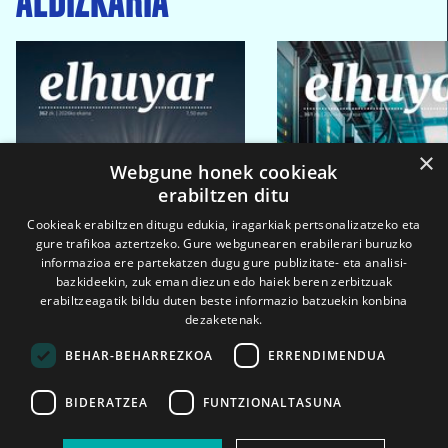
×
Webgune honek cookieak
erabiltzen ditu
Cookieak erabiltzen ditugu edukia, iragarkiak pertsonalizatzeko eta
gure trafikoa aztertzeko. Gure webgunearen erabilerari buruzko
informazioa ere partekatzen dugu gure publizitate- eta analisi-
bazkideekin, zuk eman diezun edo haiek beren zerbitzuak
erabiltzeagatik bildu duten beste informazio batzuekin konbina
dezaketenak.
BEHAR-BEHARREZKOA
ERRENDIMENDUA
BIDERATZEA
FUNTZIONALTASUNA
2026ko eka. 1a
2026ko mar. 1a