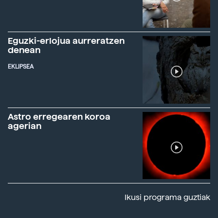
Eguzki-erlojua aurreratzen
denean
EKLIPSEA
Astro erregearen koroa
agerian
Ikusi programa guztiak