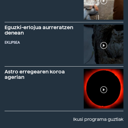
Eguzki-erlojua aurreratzen
denean
EKLIPSEA
Astro erregearen koroa
agerian
Ikusi programa guztiak