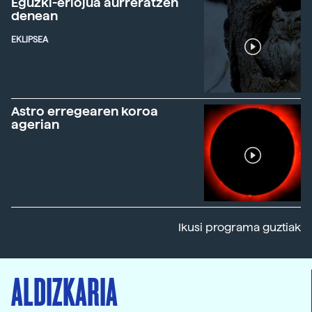
Eguzki-erlojua aurreratzen
denean
EKLIPSEA
Astro erregearen koroa
agerian
Ikusi programa guztiak
ALDIZKARIA