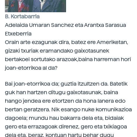
B. Kortabarria
Adelaida Umaran Sanchez eta Arantxa Sarasua
Etxeberria
Orain arte ezagunak dira, batez ere Ameriketan,
gizaki txuriak eramandako gaixotasunek
bertakoei sortutako arazoak,baina harreman hori
joan-etorrikoa al da?
Bai joan-etorrikoa da; guztia itzultzen da. Batetik
guk han hartzen ditugu gaixotasunak, baina
hango jendea ere etortzen da hona lanera edo
bertan geratzera. Nik esango nuke komunikazioa
dagoela; mundu hau bakarra dela eta, bidaiak
gero eta errazagoak direnez, gero eta txikiagoa
dela eta, beraz, kontuan hartu behar dugu