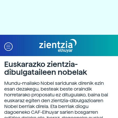
Euskarazko zientzia-
dibulgataileen nobelak
Mundu-mailako Nobel saridunak direnik ezin
esan dezakegu, besteak beste oraindik
horretarako proposatu ez ditugulako, baina bai
euskaraz egiten den zientzia-dibulgazioaren
Nobel berriak direla. Eta berriak diogu
dagoeneko CAF-Elhuyar sarien bosgarren
edizioa delako eta, beraz, dagoeneko euskal