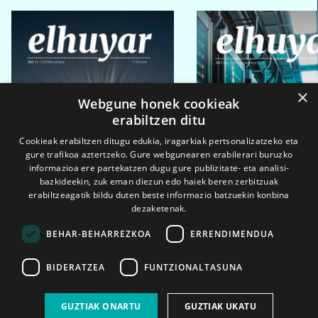
×
Webgune honek cookieak
erabiltzen ditu
Cookieak erabiltzen ditugu edukia, iragarkiak pertsonalizatzeko eta
gure trafikoa aztertzeko. Gure webgunearen erabilerari buruzko
informazioa ere partekatzen dugu gure publizitate- eta analisi-
bazkideekin, zuk eman diezun edo haiek beren zerbitzuak
erabiltzeagatik bildu duten beste informazio batzuekin konbina
dezaketenak.
BEHAR-BEHARREZKOA
ERRENDIMENDUA
BIDERATZEA
FUNTZIONALTASUNA
2026ko eka. 1a
2026ko mar. 1a
GUZTIAK ONARTU
GUZTIAK UKATU