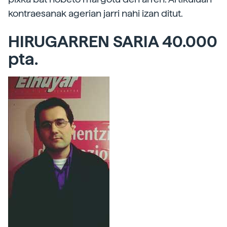
kontraesanak agerian jarri nahi izan ditut.
HIRUGARREN SARIA 40.000
pta.