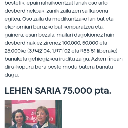
bestetik, epaimahaikoentzat lanak oso arlo
desberdinekoak izanik zaila zen sailkapena
egitea. Oso zaila da medikuntzako lan bat eta
ekonomiari buruzko bat konparatzea eta,
gainera, esan bezala, mailari dagokionez hain
desberdinak ez zirenez 100.000, 50.000 eta
25.000ko (3.942´04, 1.971´02 eta 985´51 liberako)
banaketa gehiegizkoa iruditu zaigu. Azken finean
diru-kopuru bera beste modu batera banatu
dugu.
LEHEN SARIA 75.000 pta.