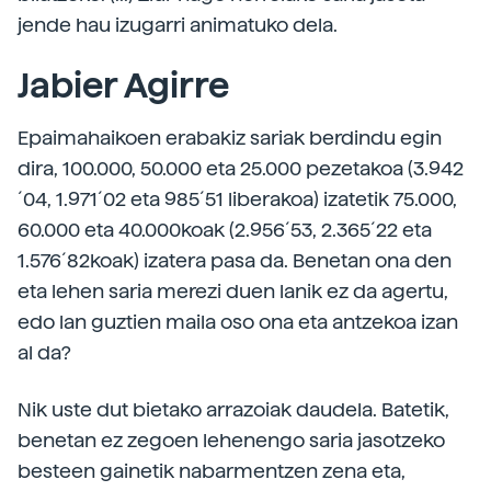
jende hau izugarri animatuko dela.
Jabier Agirre
Epaimahaikoen erabakiz sariak berdindu egin
dira, 100.000, 50.000 eta 25.000 pezetakoa (3.942
´04, 1.971´02 eta 985´51 liberakoa) izatetik 75.000,
60.000 eta 40.000koak (2.956´53, 2.365´22 eta
1.576´82koak) izatera pasa da. Benetan ona den
eta lehen saria merezi duen lanik ez da agertu,
edo lan guztien maila oso ona eta antzekoa izan
al da?
Nik uste dut bietako arrazoiak daudela. Batetik,
benetan ez zegoen lehenengo saria jasotzeko
besteen gainetik nabarmentzen zena eta,