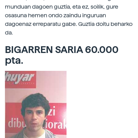
munduan dagoen guztia, eta ez, soilik, gure
osasuna hemen ondo zaindu inguruan
dagoenaz erreparatu gabe. Guztia doitu beharko
da.
BIGARREN SARIA 60.000
pta.