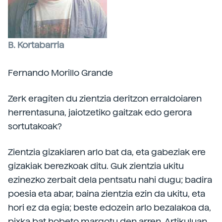
B. Kortabarria
Fernando Morillo Grande
Zerk eragiten du zientzia deritzon erraldoiaren
herrentasuna, jaiotzetiko gaitzak edo gerora
sortutakoak?
Zientzia gizakiaren arlo bat da, eta gabeziak ere
gizakiak berezkoak ditu. Guk zientzia ukitu
ezinezko zerbait dela pentsatu nahi dugu; badira
poesia eta abar, baina zientzia ezin da ukitu, eta
hori ez da egia; beste edozein arlo bezalakoa da,
pixka bat hobeto margotu den arren. Artikuluan