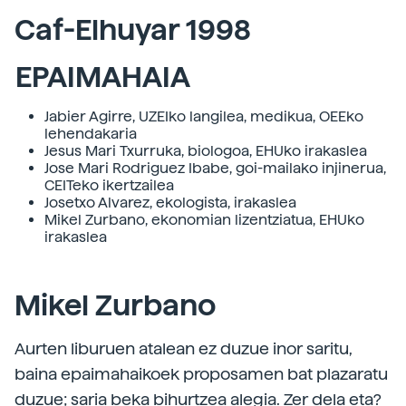
Caf-Elhuyar 1998
EPAIMAHAIA
Jabier Agirre, UZEIko langilea, medikua, OEEko
lehendakaria
Jesus Mari Txurruka, biologoa, EHUko irakaslea
Jose Mari Rodriguez Ibabe, goi-mailako injinerua,
CEITeko ikertzailea
Josetxo Alvarez, ekologista, irakaslea
Mikel Zurbano, ekonomian lizentziatua, EHUko
irakaslea
Mikel Zurbano
Aurten liburuen atalean ez duzue inor saritu,
baina epaimahaikoek proposamen bat plazaratu
duzue; saria beka bihurtzea alegia. Zer dela eta?