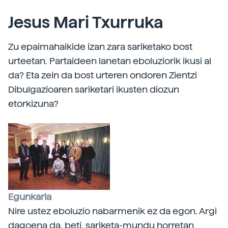
Jesus Mari Txurruka
Zu epaimahaikide izan zara sariketako bost
urteetan. Partaideen lanetan eboluziorik ikusi al
da? Eta zein da bost urteren ondoren Zientzi
Dibulgazioaren sariketari ikusten diozun
etorkizuna?
Egunkaria
Nire ustez eboluzio nabarmenik ez da egon. Argi
dagoena da, beti, sariketa-mundu horretan