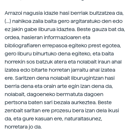
Arrazoi nagusia idazle hasi berriak bultzatzea da,
(...) nahikoa zaila baita gero argitaratuko den edo
ez jakin gabe liburua idaztea. Beste gauza bat da,
ordea, hasieran informazioaren eta
bibliografiaren errepasoa egiteko prest egotea,
gero liburu bihurtuko dena egiteko, eta baita
horrekin sos batzuk atera eta nolabait iraun ahal
izatea edo bitarte horretan jarraitu ahal izatea
ere. Saritzen dena nolabait liburugintzan hasi
berria dena eta orain arte egin izan dena da,
nolabait, dagoeneko bermatuta dagoen
pertsona baten sari bezala aurkeztea. Beste
zenbait saritan ere prozesu bera izan dela ikusi
da, eta gure kasuan ere, naturaltasunez,
horretara jo da.