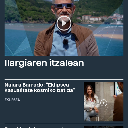
Ilargiaren itzalean
Naiara Barrado: "Eklipsea
kasualitate kosmiko bat da"
EKLIPSEA