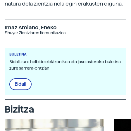
natura dela zientzia nola egin erakusten diguna.
Imaz Amiano, Eneko
Elhuyar Zientziaren Komunikazioa
BULETINA
Bidali zure helbide elektronikoa eta jaso asteroko buletina
zure sarrera-ontzian
Bidali
Bizitza