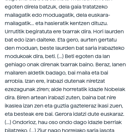
egoten direla batzuk, dela gaia tratatzeko
mailagatik edo moduagatik, dela euskara-
mailagatik... eta hasieratik kentzen dituzu.
Urrutitik begiratuta ere txarrak dira. Hori laurden
bat edo izan daiteke. Eta gero, aurten gertatu
den moduan, beste laurden bat saria irabazteko
modukoak dira, beti. (...) Beti egoten da lan
gehiago onak direnak txarrak baino. Beraz, lanen
mailaren aldetik badago, bai maila eta bai
arrobia. Izan ere, irabazi dutenak niretzat
ezezagunak ziren; alde horretatik idazle Nobelak
dira. Biren artean irabazi zuten, baina bat nire
ikaslea izan zen eta guztia gazteleraz ikasi zuen,
eta besteak ere bai. Gerora idatzi dute euskaraz.
(...) Ondorioz, hau oso ondo dago idazle berriak
bilatzeko. (...) Ziur nago horrelako saria jasota