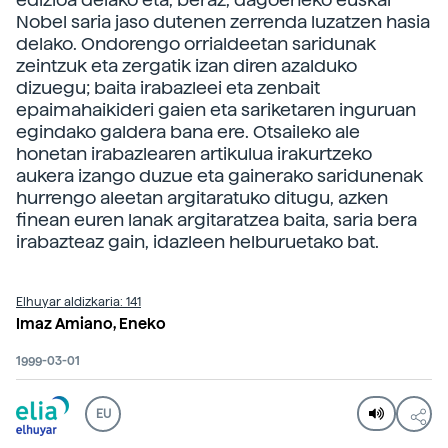
Nobel saria jaso dutenen zerrenda luzatzen hasia
delako. Ondorengo orrialdeetan saridunak
zeintzuk eta zergatik izan diren azalduko
dizuegu; baita irabazleei eta zenbait
epaimahaikideri gaien eta sariketaren inguruan
egindako galdera bana ere. Otsaileko ale
honetan irabazlearen artikulua irakurtzeko
aukera izango duzue eta gainerako saridunenak
hurrengo aleetan argitaratuko ditugu, azken
finean euren lanak argitaratzea baita, saria bera
irabazteaz gain, idazleen helburuetako bat.
Elhuyar aldizkaria: 141
Imaz Amiano, Eneko
1999-03-01
EU