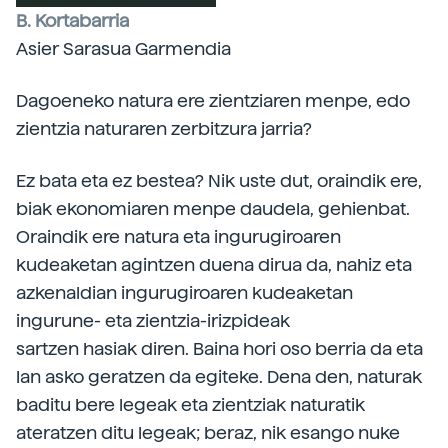
B. Kortabarria
Asier Sarasua Garmendia
Dagoeneko natura ere zientziaren menpe, edo
zientzia naturaren zerbitzura jarria?
Ez bata eta ez bestea? Nik uste dut, oraindik ere,
biak ekonomiaren menpe daudela, gehienbat.
Oraindik ere natura eta ingurugiroaren
kudeaketan agintzen duena dirua da, nahiz eta
azkenaldian ingurugiroaren kudeaketan
ingurune- eta zientzia-irizpideak
sartzen hasiak diren. Baina hori oso berria da eta
lan asko geratzen da egiteke. Dena den, naturak
baditu bere legeak eta zientziak naturatik
ateratzen ditu legeak; beraz, nik esango nuke