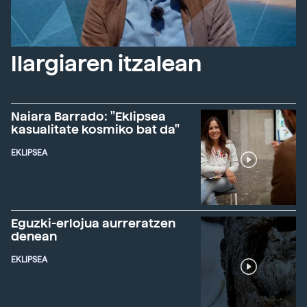
Ilargiaren itzalean
Naiara Barrado: "Eklipsea
kasualitate kosmiko bat da"
EKLIPSEA
Eguzki-erlojua aurreratzen
denean
EKLIPSEA