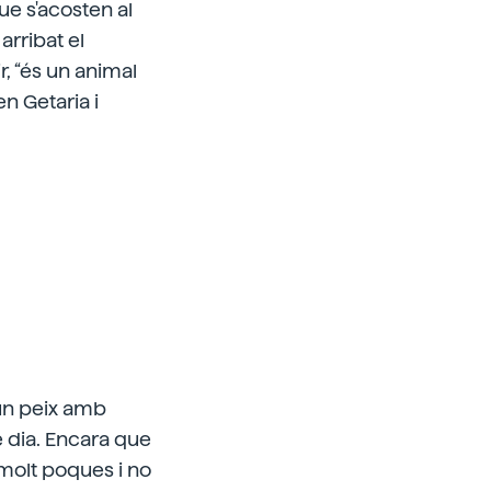
que s'acosten al
arribat el
r, “és un animal
n Getaria i
 un peix amb
 dia. Encara que
 molt poques i no