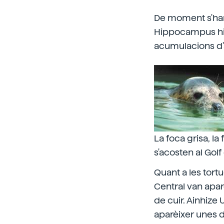
De moment s'han 
Hippocampus hip
acumulacions d'a
La foca grisa, l
s'acosten al Golf
Quant a les tort
Central van aparè
de cuir. Ainhize 
aparèixer unes 