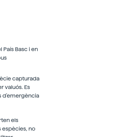
 País Basc i en
pus
spècie capturada
r valuós. Es
eis d'emergència
rten els
s espècies, no