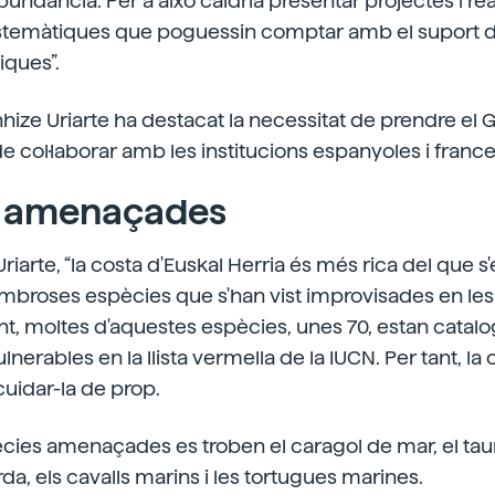
undància. Per a això caldria presentar projectes i rea
stemàtiques que poguessin comptar amb el suport d
iques”.
nhize Uriarte ha destacat la necessitat de prendre el G
de col·laborar amb les institucions espanyoles i franc
s amenaçades
iarte, “la costa d'Euskal Herria és més rica del que s
ombroses espècies que s'han vist improvisades en les
, moltes d'aquestes espècies, unes 70, estan cata
erables en la llista vermella de la IUCN. Per tant, la c
uidar-la de prop.
ècies amenaçades es troben el caragol de mar, el tau
rda, els cavalls marins i les tortugues marines.