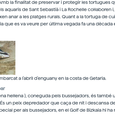
 Amb la finalitat de preservar i protegir les tortugues 
els aquaris de Sant Sebastià i La Rochelle col·laboren i, 
n anar a les platges rurals. Quant a la tortuga de cui
a que es va veure per última vegada fa una dècada e
arcat a l'abril d'enguany en la costa de Getaria.
bar
ena hel·lena ), coneguda pels bussejadors, és també
 És un peix depredador que caça de nit i descansa de
ecial per als bussejadors, en el Golf de Bizkaia hi ha