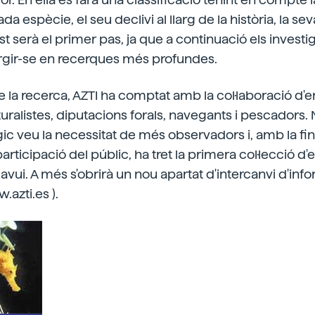
ada espècie, el seu declivi al llarg de la història, la s
st serà el primer pas, ja que a continuació els investi
gir-se en recerques més profundes.
 la recerca, AZTI ha comptat amb la col·laboració d'en
uralistes, diputacions forals, navegants i pescadors. 
ògic veu la necessitat de més observadors i, amb la fina
rticipació del públic, ha tret la primera col·lecció d
avui. A més s'obrirà un nou apartat d'intercanvi d'inf
.azti.es ).