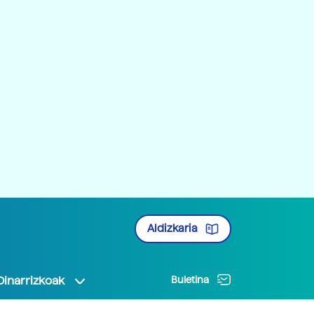
Aldizkaria
Oinarrizkoak
Buletina