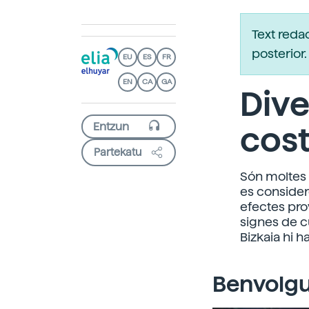
Text reda
posterio
EU
ES
FR
EN
CA
GA
Dive
cos
Partekatu
Són moltes 
es consider
efectes pro
signes de cu
Bizkaia hi 
Benvolgu