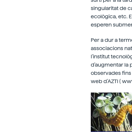
singularitat de c
ecològica, etc. E
esperen submer
Per a dur a terme
associacions nat
l'institut tecnol
d'augmentar la pa
observades fins 
web d'AZTI ( www