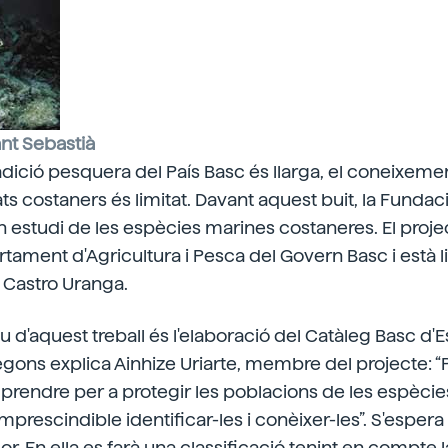
nt Sebastià
adició pesquera del País Basc és llarga, el coneixeme
ts costaners és limitat. Davant aquest buit, la Fundaci
un estudi de les espècies marines costaneres. El proje
rtament d'Agricultura i Pesca del Govern Basc i està l
l Castro Uranga.
iu d'aquest treball és l'elaboració del Catàleg Basc d'
ons explica Ainhize Uriarte, membre del projecte: “
rendre per a protegir les poblacions de les espècie
mprescindible identificar-les i conèixer-les”. S'espera
dor. En ella es farà una classificació tenint en compte l