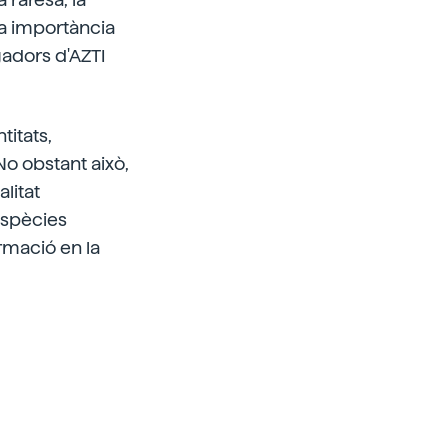
eva importància
gadors d'AZTI
titats,
No obstant això,
litat
'espècies
ormació en la