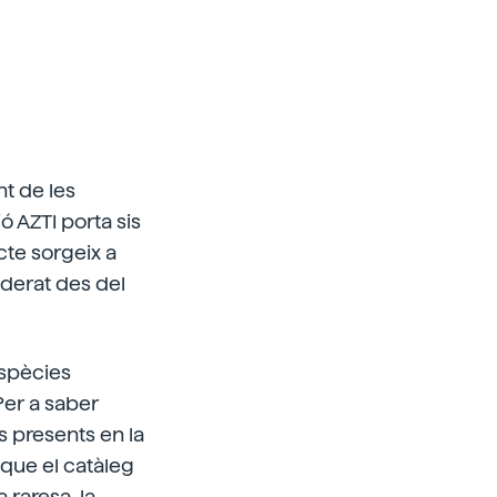
nt de les
ó AZTI porta sis
cte sorgeix a
iderat des del
Espècies
Per a saber
s presents en la
 que el catàleg
a raresa, la