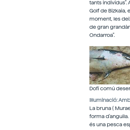
tants individus”.
Golf de Bizkaia, 
moment, les deixe
de gran grandàri
Ondarroa”.
Dofí comú desemb
Il·luminació: Am
La bruna ( Mura
forma d'anguila.
és una pesca esp