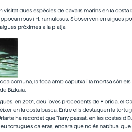
visitat dues espècies de cavalls marins en la costa 
pocampus i H. ramulosus. S'observen en aigües po
lgues pròximes a la platja.
a foca comuna, la foca amb caputxa i la mortsa són el
 de Bizkaia.
ugues, en 2001, deu joves procedents de Florida, el Ca
ixer en la costa basca. Entre ells destaquen la tortuga
Uriarte ha recordat que “l'any passat, en les costes d'E
deu tortugues caleras, encara que no és habitual qu