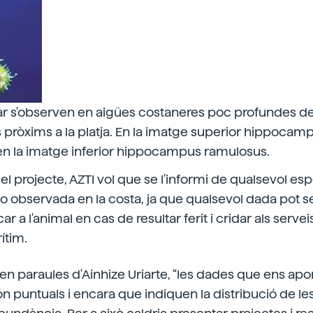
ar s'observen en aigües costaneres poc profundes del
s pròxims a la platja. En la imatge superior hippocam
n la imatge inferior hippocampus ramulosus.
el projecte, AZTI vol que se l'informi de qualsevol e
 observada en la costa, ja que qualsevol dada pot se
 a l'animal en cas de resultar ferit i cridar als serv
ítim.
 en paraules d'Ainhize Uriarte, “les dades que ens apo
ón puntuals i encara que indiquen la distribució de le