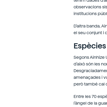
tenim dades d'ab
observacions si
institucions públ
D'altra banda, Ai
el seu conjunt i 
Espècie
Segons Ainhize Ur
d'això són les n
Desgraciadament
amenaçades i vuln
però també cal c
Entre les 70 esp
l'àngel de la gua