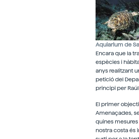
Aquiarium de Sa
Encara que la tr
espècies i hàbita
anys realitzant 
petició del Depa
principi per Raú
El primer object
Amenaçades, seg
quines mesures p
nostra costa és i
surti per a la tar