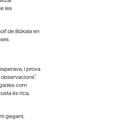
litzar
e les
olf de Bizkaia en
eses.
'esperava, i prova
 observacions”.
logades com
osta és rica,
ró gegant,