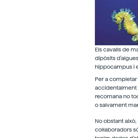
Els cavalls de m
dipòsits d'algue
hippocampus i e
Per a completar 
accidentalment o
recomana no tocar
o salvament mar
No obstant això,
col·laboradors s