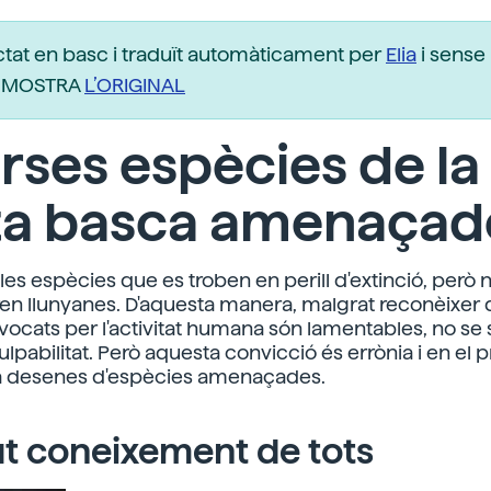
ctat en basc i traduït automàticament per
Elia
i sense 
r. MOSTRA
L’ORIGINAL
rses espècies de la
ta basca amenaçad
les espècies que es troben en perill d'extinció, per
en llunyanes. D'aquesta manera, malgrat reconèixer
vocats per l'activitat humana són lamentables, no se
lpabilitat. Però aquesta convicció és errònia i en el p
ha desenes d'espècies amenaçades.
t coneixement de tots