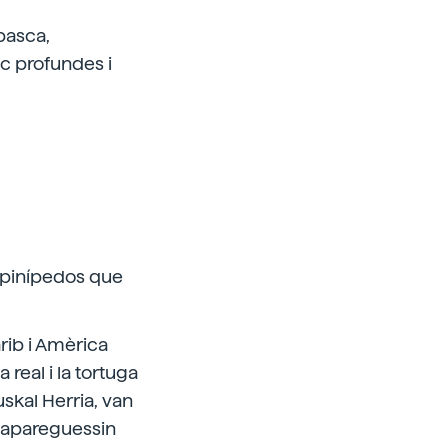
basca,
c profundes i
s pinípedos que
rib i Amèrica
 real i la tortuga
uskal Herria, van
e apareguessin