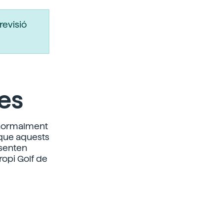
revisió
es
ò normalment
 que aquests
 senten
ropi Golf de