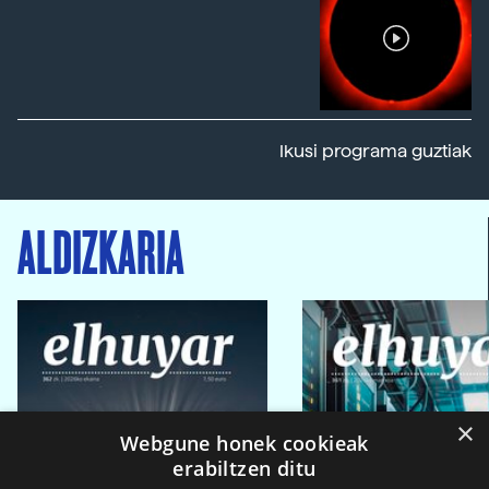
Ikusi programa guztiak
ALDIZKARIA
×
Webgune honek cookieak
erabiltzen ditu