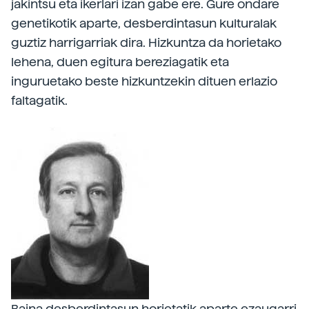
jakintsu eta ikerlari izan gabe ere. Gure ondare
genetikotik aparte, desberdintasun kulturalak
guztiz harrigarriak dira. Hizkuntza da horietako
lehena, duen egitura bereziagatik eta
inguruetako beste hizkuntzekin dituen erlazio
faltagatik.
Baina desberdintasun horietatik aparte ezaugarri