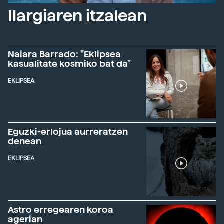
Ilargiaren itzalean
Naiara Barrado: "Eklipsea
kasualitate kosmiko bat da"
EKLIPSEA
Eguzki-erlojua aurreratzen
denean
EKLIPSEA
Astro erregearen koroa
agerian