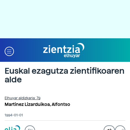
Euskal ezagutza zientifikoaren
alde
Elhuyar aldizkaria: 79
Martinez Lizarduikoa, Alfontso
1994-01-01