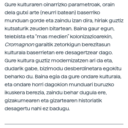
Gure kulturaren oinarrizko parametroak, orain
dela gutxi arte (neurri batean) baserriko
munduan gorde eta zaindu izan dira, hiriak guztiz
kutsaturik zeuden bitartean. Baina gaur egun,
telebista eta “mas medien” kolonizazioarekin,
Cromagnon
garaitik zetorkigun berezitasun
kulturala baserrietan ere desagertzear dago.
Gure kultura guztiz modernizatzen ari da eta,
dudarik gabe, bizimodu desberdinetara egokitu
beharko du. Baina egia da gure ondare kulturala,
eta ondare horri dagokion munduari buruzko
ikuskera berezia, zaindu behar dugula ere,
gizakumearen eta gizartearen historiatik
desagertu nahi ez badugu.