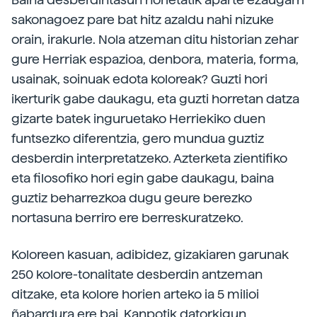
sakonagoez pare bat hitz azaldu nahi nizuke
orain, irakurle. Nola atzeman ditu historian zehar
gure Herriak espazioa, denbora, materia, forma,
usainak, soinuak edota koloreak? Guzti hori
ikerturik gabe daukagu, eta guzti horretan datza
gizarte batek inguruetako Herriekiko duen
funtsezko diferentzia, gero mundua guztiz
desberdin interpretatzeko. Azterketa zientifiko
eta filosofiko hori egin gabe daukagu, baina
guztiz beharrezkoa dugu geure berezko
nortasuna berriro ere berreskuratzeko.
Koloreen kasuan, adibidez, gizakiaren garunak
250 kolore-tonalitate desberdin antzeman
ditzake, eta kolore horien arteko ia 5 milioi
ñabardura ere bai. Kanpotik datorkigun