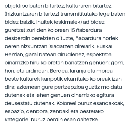
objektibo baten bitartez; kulturaren bitartez
(hizkuntzaren bitartez) transmititutako lege baten
bidez baizik. Inuitek (eskimalek) adibidez,
guretzat zuri den kolorean 15 ñabardura
desberdin bereizten dituzte, ñabardura horiek
beren hizkuntzan isladatzen direlarik. Euskal
Herrian, garai batean dirudienez, espektroa
oinarrizko hiru koloretan banatzen genuen: gorri,
hori, eta urdinean. Berdea, laranja eta morea
beste kulturek kanpotik ekarritako koloreak izan
dira; azkenean gure pertzepzioa guztiz moldatu
dutenak eta lehen genuen oinarrizko egitura
deusestatu dutenak. Koloreei buruz esandakoak,
espazio, denbora, zenbaki eta bestelako
kategoriei buruz berdin esan daitezke.