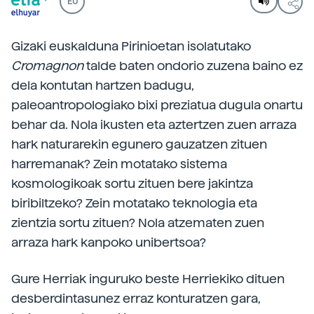
EU
Gizaki euskalduna Pirinioetan isolatutako
Cromagnon
talde baten ondorio zuzena baino ez
dela kontutan hartzen badugu,
paleoantropologiako bixi preziatua dugula onartu
behar da. Nola ikusten eta aztertzen zuen arraza
hark naturarekin egunero gauzatzen zituen
harremanak? Zein motatako sistema
kosmologikoak sortu zituen bere jakintza
biribiltzeko? Zein motatako teknologia eta
zientzia sortu zituen? Nola atzematen zuen
arraza hark kanpoko unibertsoa?
Gure Herriak inguruko beste Herriekiko dituen
desberdintasunez erraz konturatzen gara,