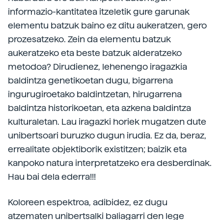
informazio-kantitatea itzeletik gure garunak
elementu batzuk baino ez ditu aukeratzen, gero
prozesatzeko. Zein da elementu batzuk
aukeratzeko eta beste batzuk alderatzeko
metodoa? Dirudienez, lehenengo iragazkia
baldintza genetikoetan dugu, bigarrena
ingurugiroetako baldintzetan, hirugarrena
baldintza historikoetan, eta azkena baldintza
kulturaletan. Lau iragazki horiek mugatzen dute
unibertsoari buruzko dugun irudia. Ez da, beraz,
errealitate objektiborik existitzen; baizik eta
kanpoko natura interpretatzeko era desberdinak.
Hau bai dela ederra!!!
Koloreen espektroa, adibidez, ez dugu
atzematen unibertsalki baliagarri den lege