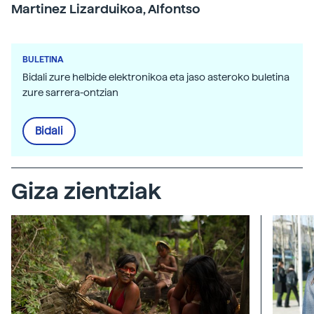
Martinez Lizarduikoa, Alfontso
BULETINA
Bidali zure helbide elektronikoa eta jaso asteroko buletina
zure sarrera-ontzian
Bidali
Giza zientziak