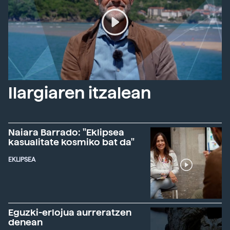
Ilargiaren itzalean
Naiara Barrado: "Eklipsea
kasualitate kosmiko bat da"
EKLIPSEA
Eguzki-erlojua aurreratzen
denean