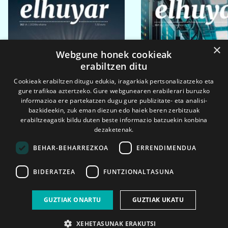
×
Webgune honek cookieak
erabiltzen ditu
Cookieak erabiltzen ditugu edukia, iragarkiak pertsonalizatzeko eta
gure trafikoa aztertzeko. Gure webgunearen erabilerari buruzko
informazioa ere partekatzen dugu gure publizitate- eta analisi-
bazkideekin, zuk eman diezun edo haiek beren zerbitzuak
erabiltzeagatik bildu duten beste informazio batzuekin konbina
dezaketenak.
BEHAR-BEHARREZKOA
ERRENDIMENDUA
BIDERATZEA
FUNTZIONALTASUNA
2026ko eka. 1a
2026ko mar. 1a
GUZTIAK ONARTU
GUZTIAK UKATU
XEHETASUNAK ERAKUTSI