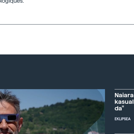
logiques.
Naiara
kasual
da"
EKLIPSEA