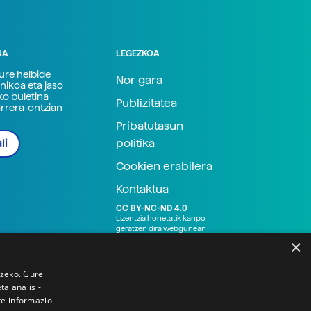
NA
LEGEZKOA
zure helbide
Nor gara
nikoa eta jaso
ko buletina
Publizitatea
arrera-ontzian
Pribatutasun
politika
li
Cookien erabilera
Kontaktua
CC BY-NC-ND 4.0
Lizentzia honetatik kanpo
geratzen dira webgunean
argitaratutako baliabide
×
grafikoak (argazki eta
ilustrazioak), baita Elhuyar ez
den bestelako erakunde eta
tzeko. Gure
norbanakoek idatzitakoak
a analisi-
ere. Kanpo-esteken bidez
te informazio
emandako edukiak esteka