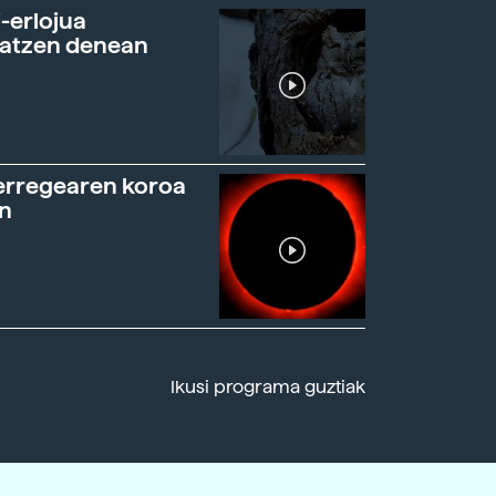
-erlojua
ratzen denean
erregearen koroa
n
Ikusi programa guztiak