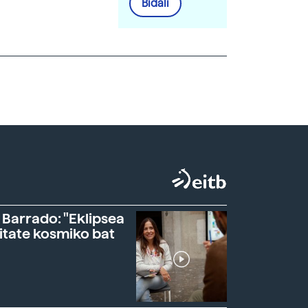
Bidali
 Barrado: "Eklipsea
itate kosmiko bat