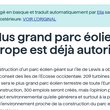
igé en basque et traduit automatiquement par
Elia
sa
postérieure.
VOIR L'ORIGINAL
lus grand parc éoli
rope est déjà autor
struction d'un parc éolien géant sur l'île de Lewis a 
 conseil des îles de l'Écosse occidentale. 209 turbines
i sera le plus grand parc éolien terrestre de toute l'Eu
struction, 300 emplois seront créés, mais l'opinion 
act environnemental qu'elle générera et surtout à la
'environnement proche de la construction du parc et