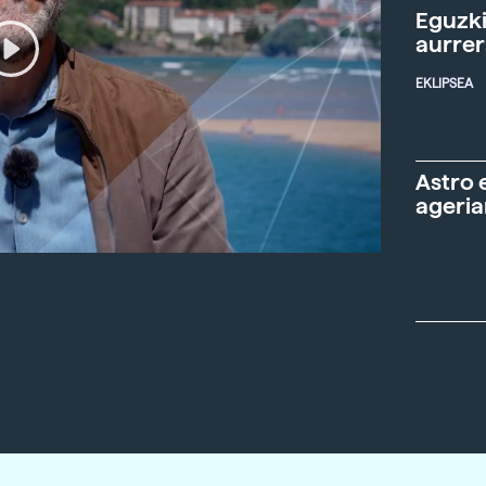
Eguzki
aurre
EKLIPSEA
Astro 
ageria