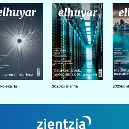
ko eka. 1a
2026ko mar. 1a
2025ko ab