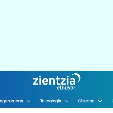
Ingurumena
Teknologia
Gizartea