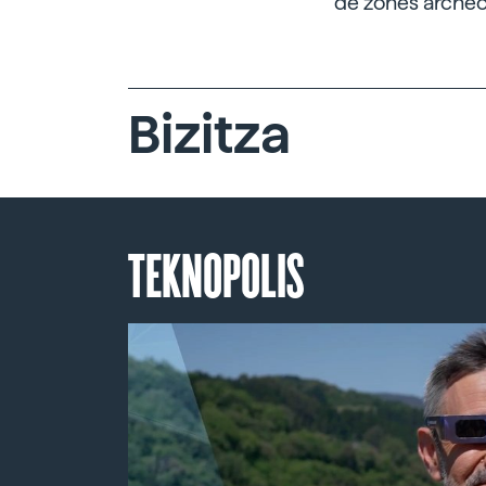
de zones archéo
Bizitza
TEKNOPOLIS