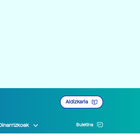
Aldizkaria
Oinarrizkoak
Buletina