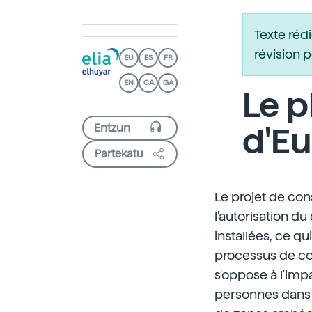
Texte réd
révision 
EU
ES
FR
EN
CA
GA
Le p
d'Eu
Partekatu
Le projet de con
l'autorisation du
installées, ce qu
processus de con
s'oppose à l'imp
personnes dans l