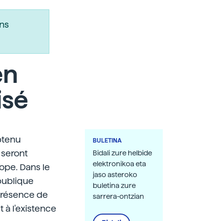
ns
en
isé
obtenu
BULETINA
 seront
Bidali zure helbide
elektronikoa eta
rope. Dans le
jaso asteroko
publique
buletina zure
 présence de
sarrera-ontzian
 à l'existence