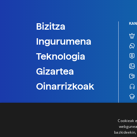
Bizitza
KAN
Ingurumena
Teknologia
Gizartea
Oinarrizkoak
Cookieak e
webgunear
bazkideekin,