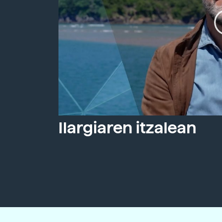
Ilargiaren itzalean