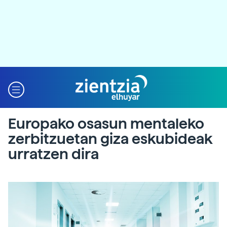
Europako osasun mentaleko
zerbitzuetan giza eskubideak
urratzen dira