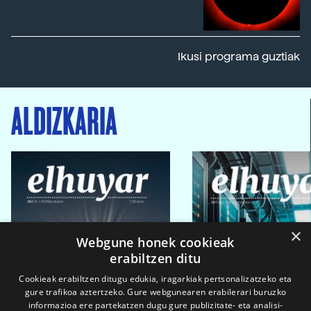
Ikusi programa guztiak
ALDIZKARIA
×
Webgune honek cookieak
erabiltzen ditu
Cookieak erabiltzen ditugu edukia, iragarkiak pertsonalizatzeko eta
gure trafikoa aztertzeko. Gure webgunearen erabilerari buruzko
informazioa ere partekatzen dugu gure publizitate- eta analisi-