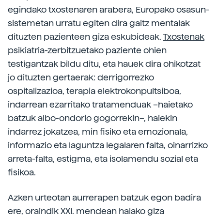
egindako txostenaren arabera, Europako osasun-
sistemetan urratu egiten dira gaitz mentalak
dituzten pazienteen giza eskubideak.
Txostenak
psikiatria-zerbitzuetako paziente ohien
testigantzak bildu ditu, eta hauek dira ohikotzat
jo dituzten gertaerak: derrigorrezko
ospitalizazioa, terapia elektrokonpultsiboa,
indarrean ezarritako tratamenduak –haietako
batzuk albo-ondorio gogorrekin–, haiekin
indarrez jokatzea, min fisiko eta emozionala,
informazio eta laguntza legalaren falta, oinarrizko
arreta-falta, estigma, eta isolamendu sozial eta
fisikoa.
Azken urteotan aurrerapen batzuk egon badira
ere, oraindik XXI. mendean halako giza