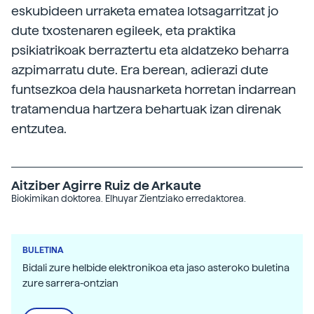
eskubideen urraketa ematea lotsagarritzat jo
dute txostenaren egileek, eta praktika
psikiatrikoak berraztertu eta aldatzeko beharra
azpimarratu dute. Era berean, adierazi dute
funtsezkoa dela hausnarketa horretan indarrean
tratamendua hartzera behartuak izan direnak
entzutea.
Aitziber Agirre Ruiz de Arkaute
Biokimikan doktorea. Elhuyar Zientziako erredaktorea.
BULETINA
Bidali zure helbide elektronikoa eta jaso asteroko buletina
zure sarrera-ontzian